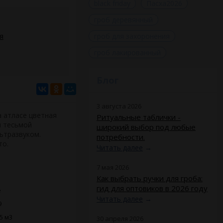
black friday
Пасха2026
гроб деревянный
я
гроб для захоронения
гроб лакированный
Блог
3 августа 2026
а атласе цветная
Ритуальные таблички -
й тесьмой
широкий выбор под любые
ьтразвуком.
потребности.
то.
Читать далее
→
7 мая 2026
Как выбрать ручки для гроба:
гид для оптовиков в 2026 году
e
Читать далее
→
9
5 м3
30 апреля 2026