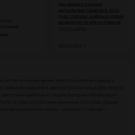
​Как меняется рынок
ритуальных товаров в 2026
году: тренды, цифры и новые
 Атлас
возможности для оптовиков
стеганый
Читать далее
→
елый
Читать все
→
ь оптом по низким ценам. Наволочка (без вкладыша) и
зголовья декорирована цветной фотопечатью (Лик Иисуса).
 цветочным выбитым оттиском (лазерная обработка) и
 210х90 см. Швы обработаны машинным способом, убраны
ьные принадлежности оптом – комплект атласный с