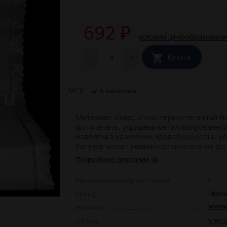
692
₽
условия ценообразовани
-
+
Купить
МСК:
В наличии
Материал: атлас, атлас термостеганный Н
фотопечать, украшена металлизированно
Наволочка на молнии, края обработаны ул
Рисунок может немного отличаться от фо
Подробное описание
Минимальная партия заказа
4
Бренд
Fitton
Наличие
99999
Объем
0,0022