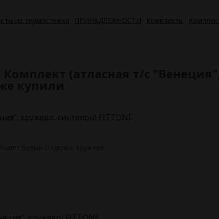
кты из термостежки
ПРИНАДЛЕЖНОСТИ
Комплекты
Комплек
Комплект (атласная т/с "Венеция",
кже купили
еция", кружево, синтепон) FITTONE
йЦвет:белый Отделка: кружево
енеция", кружево) FITTONE