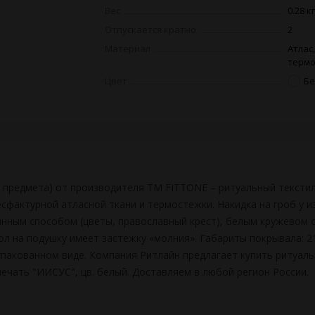
Вес
0.28 кг
Отпускается кратно
2
Материал
Атлас,
термо
Цвет
Б
а предмета) от производителя ТМ FITTONE – ритуальный текстил
сфактурной атласной ткани и термостежки. Накидка на гроб у и
ным способом (цветы, православный крест), белым кружевом с
ол на подушку имеет застежку «молния». Габариты покрывала:
 упакованном виде. Компания Ритлайн предлагает купить ритуал
ечать "ИИСУС", цв. белый. Доставляем в любой регион России.