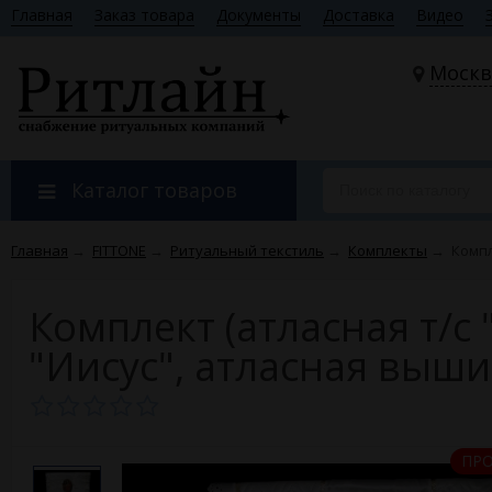
Главная
Заказ товара
Документы
Доставка
Видео
Москв
Каталог товаров
Главная
→
FITTONE
→
Ритуальный текстиль
→
Комплекты
→
Компл
Комплект (атласная т/с 
"Иисус", атласная выши
ПР