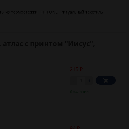
ты из термостежки
FITTONE
Ритуальный текстиль
 атлас с принтом "Иисус",
215
₽
-
+
В наличии
94
₽