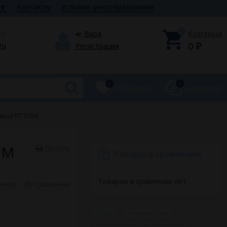
🔽
Контакты
Условия ценообразования
28
0
Корзина
Вход
0
.ru
Регистрация
₽
0
0
Избранные
Сравнение
вка) FITTONE
ом
Печать
Товары в сравнении
Товаров в сравнении нет
анное
Сравнение
2024
Fittone Luxe