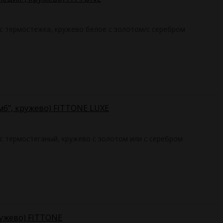
ас термостежка, кружево белое с золотом/с серебром
омб", кружево) FITTONE LUXE
с термостеганый, кружево с золотом или с серебром
ружево) FITTONE