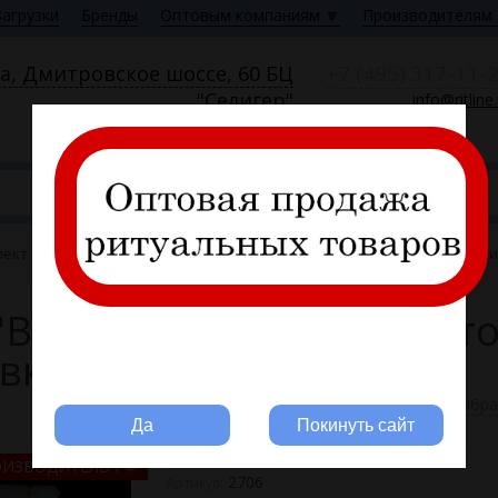
Загрузки
Бренды
Оптовым компаниям 🔽
Производителям 
+7 (495) 317-11-
а, Дмитровское шоссе, 60 БЦ
"Селигер"
info@ritline
Пн—Пт 9:00—18:00
ект (атласная т/с "Венеция", атлас с принтом "Иисус", атласная выши
"Венеция", атлас с принт
вка) FITTONE
Вы ритуальная компания?
В избр
Да
Покинуть сайт
ОИЗВОДИТЕЛЬ РФ
2706
Артикул: