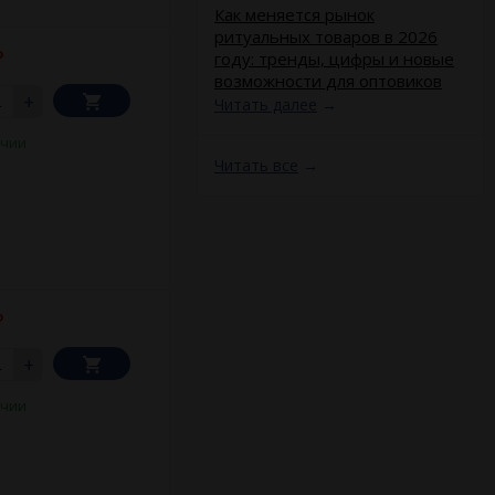
​Как меняется рынок
ритуальных товаров в 2026
году: тренды, цифры и новые
₽
возможности для оптовиков
+
Читать далее
→
ичии
Читать все
→
₽
+
ичии