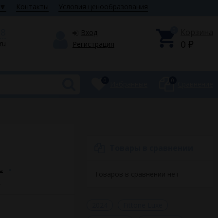
🔽
Контакты
Условия ценообразования
28
0
Корзина
Вход
0
.ru
Регистрация
₽
0
0
Избранные
Сравнение
Товары в сравнении
ь
Товаров в сравнении нет
ь
2024
Fittone Luxe