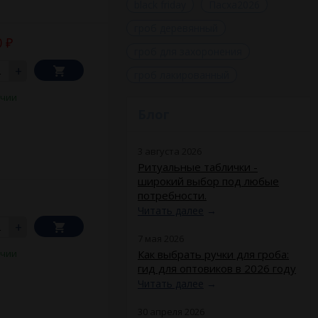
black friday
Пасха2026
гроб деревянный
0
₽
гроб для захоронения
+
гроб лакированный
ичии
Блог
3 августа 2026
Ритуальные таблички -
широкий выбор под любые
потребности.
Читать далее
→
+
7 мая 2026
Как выбрать ручки для гроба:
ичии
гид для оптовиков в 2026 году
Читать далее
→
30 апреля 2026