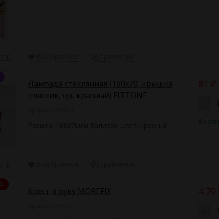
отр
В избранное
Сравнение
81
Лампада стеклянная (160х70, крышка
₽
пластик, цв. красный) FITTONE
-
Артикул: 4589-R
В нал
Размер: 160х70мм Залитая Цвет: красный
отр
В избранное
Сравнение
Ф
4,70
Крест в руку MOREFIX
Артикул: 15542
-