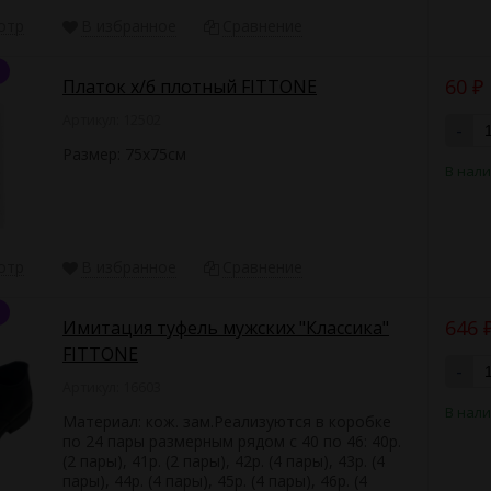
отр
В избранное
Сравнение
60
Платок х/б плотный FITTONE
₽
Артикул: 12502
-
Размер: 75х75см
В нал
отр
В избранное
Сравнение
646
Имитация туфель мужских "Классика"
FITTONE
-
Артикул: 16603
В нал
Материал: кож. зам.Реализуются в коробке
по 24 пары размерным рядом с 40 по 46: 40р.
(2 пары), 41р. (2 пары), 42р. (4 пары), 43р. (4
пары), 44р. (4 пары), 45р. (4 пары), 46р. (4