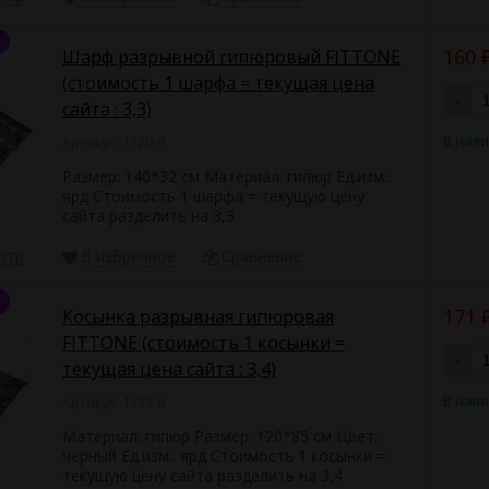
160
Шарф разрывной гипюровый FITTONE
(стоимость 1 шарфа = текущая цена
-
сайта : 3,3)
В нал
Артикул: 1120-B
Размер: 140*32 см Материал: гипюр Ед.изм.:
ярд Стоимость 1 шарфа = текущую цену
сайта разделить на 3,3
отр
В избранное
Сравнение
171
Косынка разрывная гипюровая
FITTONE (стоимость 1 косынки =
-
текущая цена сайта : 3,4)
В нал
Артикул: 1121-B
Материал: гипюр Размер: 120*85 см Цвет:
черный Ед.изм.: ярд Стоимость 1 косынки =
текущую цену сайта разделить на 3,4