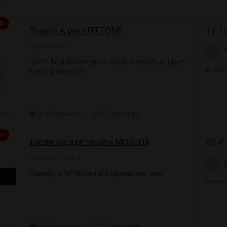
Ф
11,1
Платок в руку FITTONE
Артикул: 8912
-
Цвет: БелыйМатериал: шелк с печатью Цвет:
В нал
в ассортименте
отр
В избранное
Сравнение
Ф
89
Табличка для печати MOREFIX
₽
Артикул: 14044-B
-
Размер: 240*185мм Материал: металл
В нал
отр
В избранное
Сравнение