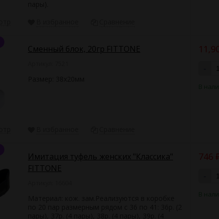
пары).
отр
В избранное
Сравнение
11,9
Сменный блок, 20гр FITTONE
Артикул: 7521
-
Размер: 38x20мм
В нал
отр
В избранное
Сравнение
746
Имитация туфель женских "Классика"
FITTONE
-
Артикул: 16604
В нал
Материал: кож. зам.Реализуются в коробке
по 20 пар размерным рядом с 36 по 41: 36р. (2
пары), 37р. (4 пары), 38р. (4 пары), 39р. (4