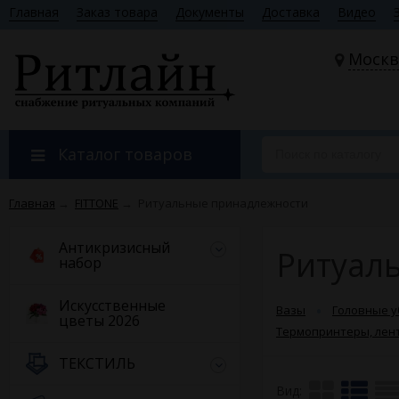
Главная
Заказ товара
Документы
Доставка
Видео
Москв
Каталог товаров
Главная
→
FITTONE
→
Ритуальные принадлежности
Антикризисный
Ритуал
набор
Искусственные
Вазы
Головные 
цветы 2026
Термопринтеры, лен
ТЕКСТИЛЬ
Вид: