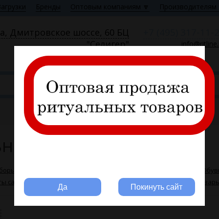
Загрузки
Бренды
Оптовым компаниям 🔽
Производителям 
+7 (495) 317-11-
а, Дмитровское шоссе, 60 БЦ
"Селигер"
info@ritline
Пн—Пт 9:00—18:00
ьные принадлежности
Вы ритуальная компания?
уборы
Лампады
Ленты декоративные
Маркеры
Обув
ты сатиновые, риббоны
Термоаппликации
Церковная утвар
Да
Покинуть сайт