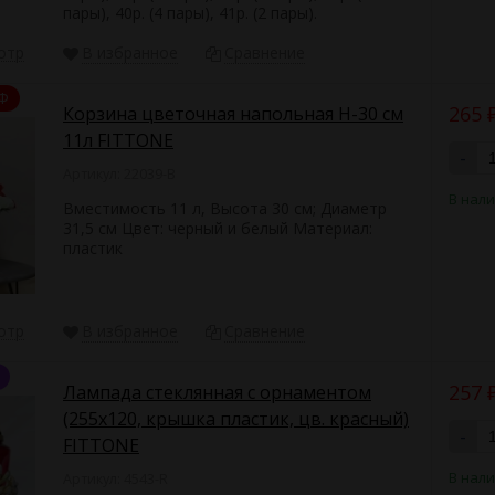
пары), 40р. (4 пары), 41р. (2 пары).
отр
В избранное
Сравнение
Ф
265
Корзина цветочная напольная Н-30 см
11л FITTONE
-
Артикул: 22039-B
В нал
Вместимость 11 л, Высота 30 см; Диаметр
31,5 см Цвет: черный и белый Материал:
пластик
отр
В избранное
Сравнение
257
Лампада стеклянная с орнаментом
(255х120, крышка пластик, цв. красный)
-
FITTONE
В нал
Артикул: 4543-R