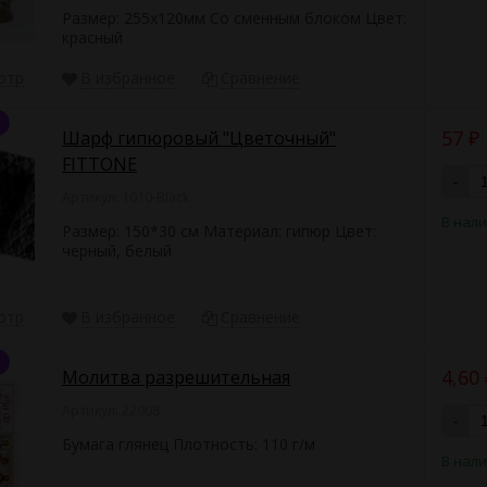
Размер: 255х120мм Со сменным блоком Цвет:
красный
отр
В избранное
Сравнение
57
Шарф гипюровый "Цветочный"
₽
FITTONE
-
Артикул: 1010-Black
В нал
Размер: 150*30 см Материал: гипюр Цвет:
черный, белый
отр
В избранное
Сравнение
4,60
Молитва разрешительная
Артикул: 22008
-
Бумага глянец Плотность: 110 г/м
В нал