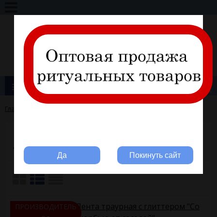
+7 (495) 317-11-28
info@ritline.ru
Вход
Регистрация
Каталог товаров
Главная
→
Антикризисный набор
→
Ленты траурные
Вы ритуальная компания?
Ленты траурные
Да
Покинуть сайт
Лента траурная с глиттером "Со
ПРОИЗВОДИТЕЛЬ