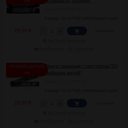
скорбью от соседей"
РФ
Артикул: 6001-silk190-11
Размер: 10 см*200 смМатериал: шелк
29,50
-
+
В наличии
₽
Быстрый просмотр
В избранное
Сравнение
Лента траурная с глиттером "От
ПРОИЗВОДИТЕЛЬ
любящих детей"
РФ
Артикул: 6001-silk190-26
Размер: 10 см*200 смМатериал: шелк
29,50
-
+
В наличии
₽
Быстрый просмотр
В избранное
Сравнение