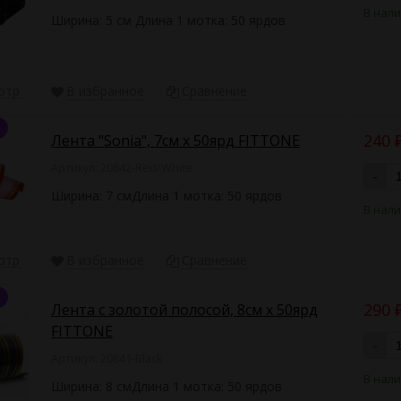
В нал
Ширина: 5 см Длина 1 мотка: 50 ярдов
отр
В избранное
Сравнение
240
Лента "Sonia", 7см х 50ярд FITTONE
Артикул: 20842-Red/White
-
Ширина: 7 смДлина 1 мотка: 50 ярдов
В нал
отр
В избранное
Сравнение
290
Лента с золотой полосой, 8см х 50ярд
FITTONE
-
Артикул: 20841-Black
В нал
Ширина: 8 смДлина 1 мотка: 50 ярдов