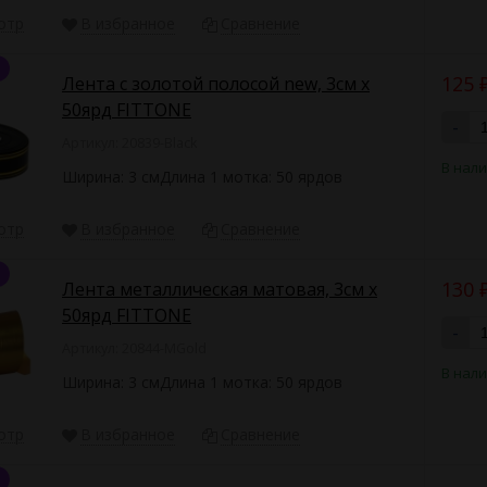
отр
В избранное
Сравнение
125
Лента с золотой полосой new, 3см х
50ярд FITTONE
-
Артикул: 20839-Black
В нал
Ширина: 3 смДлина 1 мотка: 50 ярдов
отр
В избранное
Сравнение
130
Лента металлическая матовая, 3см х
50ярд FITTONE
-
Артикул: 20844-MGold
В нал
Ширина: 3 смДлина 1 мотка: 50 ярдов
отр
В избранное
Сравнение