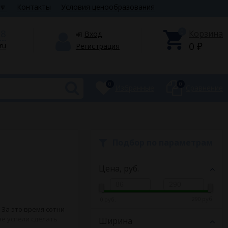
🔽
Контакты
Условия ценообразования
28
0
Корзина
Вход
0
.ru
Регистрация
₽
0
0
Избранные
Сравнение
Подбор по параметрам
Цена,
руб.
—
290 руб.
0 руб.
За это время сотни
не успели сделать
Ширина