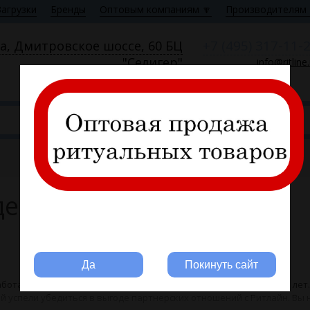
Загрузки
Бренды
Оптовым компаниям 🔽
Производителям 
+7 (495) 317-11-
а, Дмитровское шоссе, 60 БЦ
"Селигер"
info@ritline
Пн—Пт 9:00—18:00
декоративные
Вы ритуальная компания?
Да
Покинуть сайт
ботает на рынке оптовых продаж ритуальных товаров более 15 лет. 
 успели убедиться в выгоде партнерских отношений с Ритлайн. Вы 