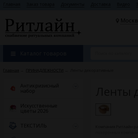
Главная
Заказ товара
Документы
Доставка
Видео
Москв
Каталог товаров
Главная
→
ПРИНАДЛЕЖНОСТИ
→
Ленты декоративные
Антикризисный
Ленты 
набор
Искусственные
цветы 2026
ТЕКСТИЛЬ
Компания Ритлайн ра
похоронных компаний