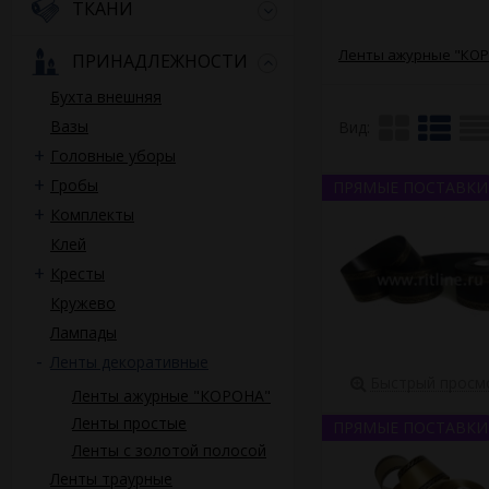
заказ постоянному п
ТКАНИ
неделе? Или ваш опт
веночника-предприн
Ленты ажурные "КО
ПРИНАДЛЕЖНОСТИ
Учитывая развернувш
Бухта внешняя
его негативные посл
регулярное повышени
Вазы
Вид:
корзине дает отрица
Головные уборы
бюро, и частичное сн
Гробы
ПРЯМЫЕ ПОСТАВКИ
Вы возьмете на себя
Комплекты
предотвратить непр
Клей
Компания Ритлайн п
Кресты
для ритуальной флор
Кружево
Оценив потребности 
Лампады
Сотрудничество с на
Ленты декоративные
Быстрый просм
доступ к посто
Ленты ажурные "КОРОНА"
шириной и не м
Ленты простые
ПРЯМЫЕ ПОСТАВКИ
оптовый прайс 
Ленты с золотой полосой
обоснованный 
исключительно
Ленты траурные