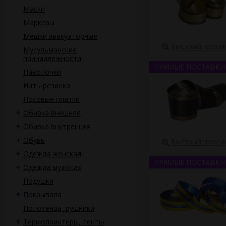
доставки заказ
Маски
внимательное 
заявке.
Маркеры
Мешки эвакуаторные
Нашими Клиентами ст
Быстрый просм
Мусульманские
Выгодно купить лент
принадлежности
кабинете. Прямая вы
ПРЯМЫЕ ПОСТАВКИ
Наволочки
почти каждая фирма,
чем. Это есть у мног
Нить-резинка
Носовые платки
Даже предлагая торг,
Обивка внешняя
здравомыслящи
Обивка внутренняя
прижимистый с
приобретение
Обувь
Быстрый просм
профессионал 
Одежда женская
черной траурн
ПРЯМЫЕ ПОСТАВКИ
Одежда мужская
Помните – обращаясь
Подушки
бизнесе.
Покрывала
Полотенца, рушники
Термопринтеры, ленты