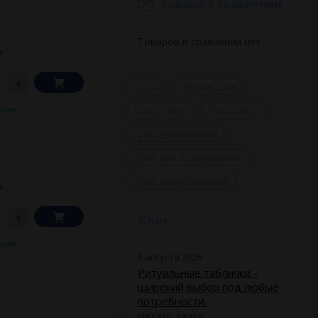
Товары в сравнении
Товаров в сравнении нет
₽
+
2024
Fittone Luxe
ичии
black friday
Пасха2026
гроб деревянный
гроб для захоронения
гроб лакированный
₽
+
Блог
ичии
3 августа 2026
Ритуальные таблички -
широкий выбор под любые
потребности.
Читать далее
→