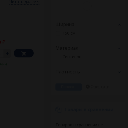
Читать далее
лии он хорошо
кованном виде. Во
шо восстанавливает
Ширина
 Доставка
150 см
Екатеринбурге со
0
₽
Материал
+
Синтепон
ичии
Плотность
Очистить
Товары в сравнении
Товаров в сравнении нет