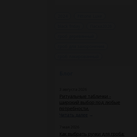
2024
Fittone Luxe
black friday
Пасха2026
гроб деревянный
гроб для захоронения
гроб лакированный
Блог
3 августа 2026
Ритуальные таблички -
широкий выбор под любые
потребности.
Читать далее
→
7 мая 2026
Как выбрать ручки для гроба: