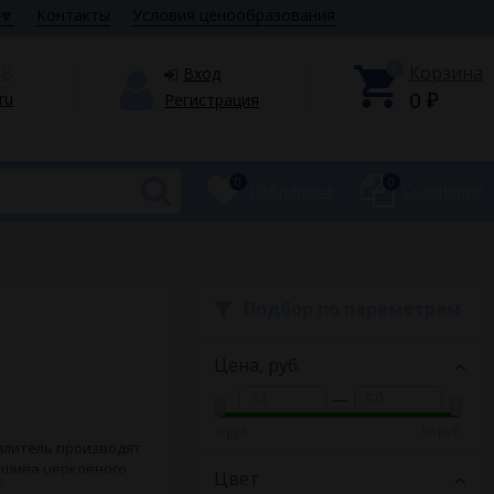
🔽
Контакты
Условия ценообразования
28
0
Корзина
Вход
0
.ru
Регистрация
₽
0
0
Избранные
Сравнение
Подбор по параметрам
Цена,
руб.
—
50 руб.
0 руб.
плитель производят
пошива церковного
Цвет
оформительских