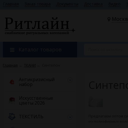
Главная
Заказ товара
Документы
Доставка
Видео
Москв
Каталог товаров
Главная
→
ТКАНИ
→
Синтепон
Антикризисный
Синтеп
набор
Искусственные
цветы 2026
ТЕКСТИЛЬ
Предлагаем оптом си
из полиэфирных воло
текстиля, погребаль