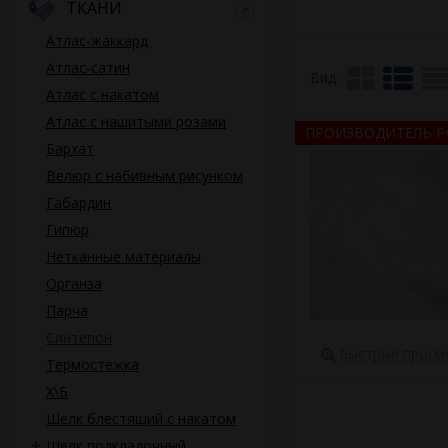
ТКАНИ
работ. Наполнитель 
держит форму, не ст
Атлас-жаккард
время работы не обр
Атлас-сатин
объем, если подверг
Вид:
Атлас с накатом
Реализуем синтепон 
Атлас с нашитыми розами
осуществляется в лю
ПРОИЗВОДИТЕЛЬ Р
склада.
Бархат
Велюр с набивным рисунком
Габардин
Гипюр
Нетканные материалы
Органза
Парча
Синтепон
Быстрый просм
Термостежка
Х\Б
Шелк блестящий с накатом
Шелк подкладочный