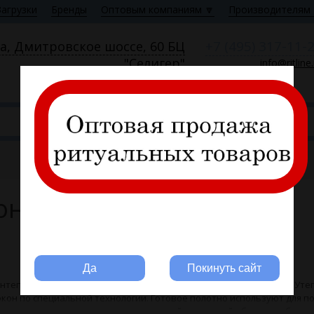
Загрузки
Бренды
Оптовым компаниям 🔽
Производителям 
+7 (495) 317-11-
а, Дмитровское шоссе, 60 БЦ
"Селигер"
info@ritline
Пн—Пт 9:00—18:00
он
Вы ритуальная компания?
Да
Покинуть сайт
нтепон – разновидность нетканного подкладочного материала. Уте
кон по специальной технологии. Готовое полотно используют для 
ных одеял, накидок, одежды, внутренней и внешней обивки гробов, 