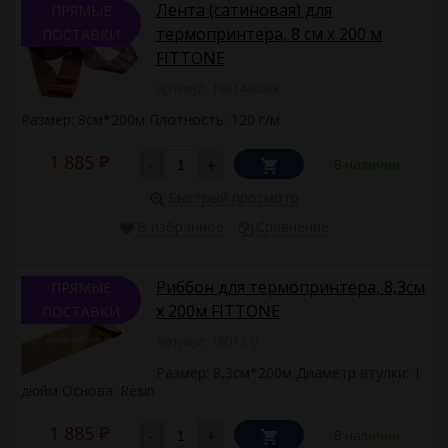
Лента (сатиновая) для
ПРЯМЫЕ
термопринтера, 8 см х 200 м
ПОСТАВКИ
FITTONE
Артикул: 18014-Black
Размер: 8см*200м Плотность: 120 г/м
1 885
-
+
В наличии
₽
Быстрый просмотр
В избранное
Сравнение
Риббон для термопринтера, 8,3см
ПРЯМЫЕ
х 200м FITTONE
ПОСТАВКИ
Артикул: 18012-G
Размер: 8,3см*200м Диаметр втулки: 1
дюйм Основа: Resin
1 885
-
+
В наличии
₽