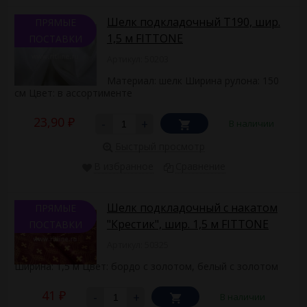
Шелк подкладочный Т190, шир.
ПРЯМЫЕ
1,5 м FITTONE
ПОСТАВКИ
Артикул: 50203
Материал: шелк Ширина рулона: 150
см Цвет: в ассортименте
23,90
-
+
В наличии
₽
Быстрый просмотр
В избранное
Сравнение
Шелк подкладочный с накатом
ПРЯМЫЕ
"Крестик", шир. 1,5 м FITTONE
ПОСТАВКИ
Артикул: 50325
Ширина: 1,5 м Цвет: бордо с золотом, белый с золотом
41
-
+
В наличии
₽