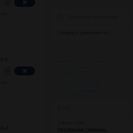
+
ичии
Товары в сравнении
ой группе.
льных характеристик
Товаров в сравнении нет
2024
Fittone Luxe
65
₽
black friday
Пасха2026
+
гроб деревянный
ссии, Казахстана и
гроб для захоронения
ичии
гроб лакированный
Блог
3 августа 2026
65
₽
Ритуальные таблички -