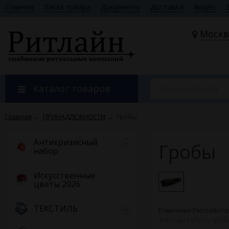
Главная
Заказ товара
Документы
Доставка
Видео
Москв
Каталог товаров
Главная
→
ПРИНАДЛЕЖНОСТИ
→
Гробы
Антикризисный
Гробы
набор
Искусственные
цветы 2026
ТЕКСТИЛЬ
Компания Ритлайн п
агентам купить гробы