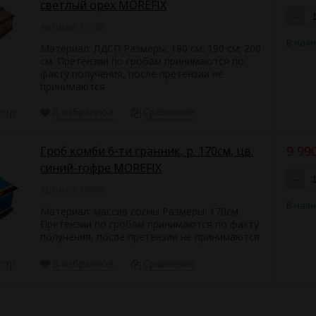
светлый орех MOREFIX
-
Артикул: 19795
В нал
Материал: ЛДСП Размеры: 180 см; 190 см; 200
см. Претензии по гробам принимаются по
факту получения, после претензии не
принимаются
отр
В избранное
Сравнение
9 99
Гроб комби 6-ти гранник, р. 170см, цв.
синий-гофре MOREFIX
-
Артикул: 19780
В нал
Материал: массив сосны Размеры: 170см
Претензии по гробам принимаются по факту
получения, после претензии не принимаются
отр
В избранное
Сравнение