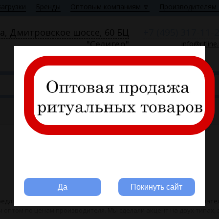
Загрузки
Бренды
Оптовым компаниям 🔽
Производителям 
+7 (495) 317-11-
а, Дмитровское шоссе, 60 БЦ
"Селигер"
info@ritline
Пн—Пт 9:00—18:00
Вы ритуальная компания?
Да
Покинуть сайт
редлагает ритуальным компаниям, индивидуальным предпринимате
 оптом по ценам производителя. Мы сделали акцент на двух типах, 