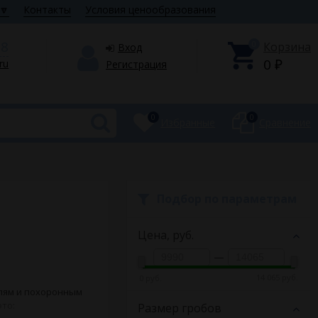
🔽
Контакты
Условия ценообразования
28
0
Корзина
Вход
0
.ru
Регистрация
₽
0
0
Избранные
Сравнение
Подбор по параметрам
Цена,
руб.
—
14 065 руб.
0 руб.
лям и похоронным
это:
Размер гробов