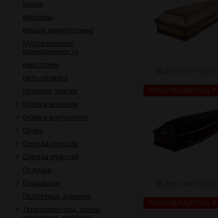
Маски
• Собственное произ
• Все товары в нали
Маркеры
• Индивидуальный по
Мешки эвакуаторные
• Покупка оптом поз
• Все гробы тщатель
Мусульманские
и комплектацию.
принадлежности
Наволочки
Быстрый просм
Варианты дост
Нить-резинка
ПРОИЗВОДИТЕЛЬ Р
Носовые платки
Мелкий опт д
Обивка внешняя
Обивка внутренняя
Снабжение по
Обувь
Беларуси происходи
Одежда женская
Одежда мужская
Крупные (и м
Подушки
Покрывала
Быстрый просм
Почтовая до
Полотенца, рушники
ПРОИЗВОДИТЕЛЬ Р
Термопринтеры, ленты
сатиновые, риббоны,