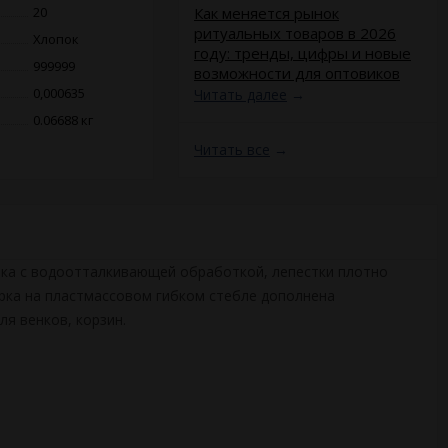
20
​Как меняется рынок
ритуальных товаров в 2026
Хлопок
году: тренды, цифры и новые
999999
возможности для оптовиков
0,000635
Читать далее
→
0.06688 кг
Читать все
→
лопка с водоотталкивающей обработкой, лепестки плотно
ерка на пластмассовом гибком стебле дополнена
я венков, корзин.