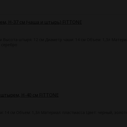
ем, H-37 см (чаша и штырь) FITTONE
см Высота штыря: 12 см Диаметр чаши: 14 см Объем: 1,3л Матери
, серебро
 штырем, H-40 см FITTONE
и: 14 см Объем: 1,3л Материал: пластмасса Цвет: черный, золот