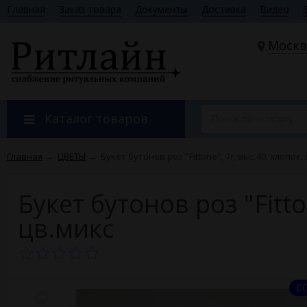
Главная
Заказ товара
Документы
Доставка
Видео
Москв
Каталог товаров
Главная
→
ЦВЕТЫ
→
Букет бутонов роз "Fittone", 7г, выс.40, хлопок,
Букет бутонов роз "Fitto
цв.микс
С