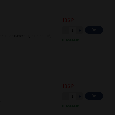
136
₽
-
+
ал: пластмасса Цвет: черный,
В наличии
136
₽
-
+
о
В наличии