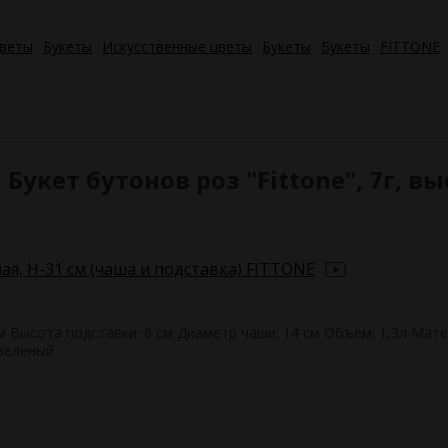
цветы
Букеты
Искусственные цветы
Букеты
Букеты
FITTONE
кет бутонов роз "Fittone", 7г, выс
ая, H-31 см (чаша и подставка) FITTONE
см Высота подставки: 6 см Диаметр чаши: 14 см Объем: 1,3л Мате
 зеленый