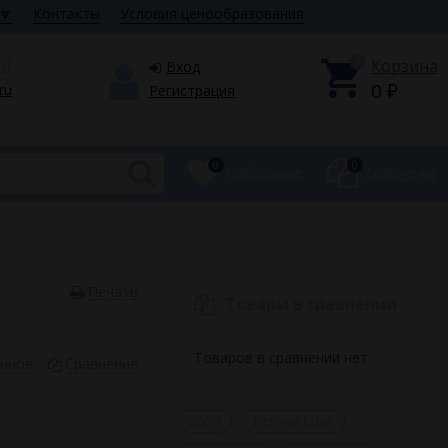
🔽
Контакты
Условия ценообразования
28
0
Корзина
Вход
0
.ru
Регистрация
₽
0
0
Избранные
Сравнение
Печать
Товары в сравнении
Товаров в сравнении нет
анное
Сравнение
2024
Fittone Luxe