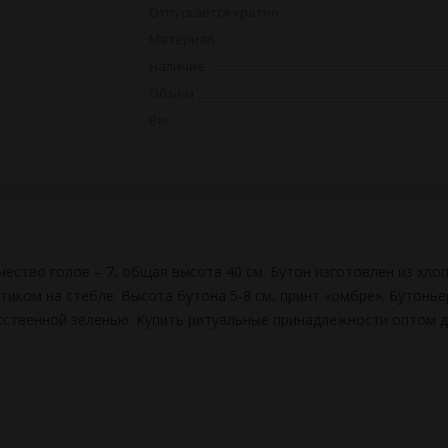
Отпускается кратно
Материал
Наличие
Объем
Вес
ичество голов – 7, общая высота 40 см. Бутон изготовлен из х
тиком на стебле. Высота бутона 5-8 см, принт «омбре». Бутонь
ственной зеленью. Купить ритуальные принадлежности оптом дл