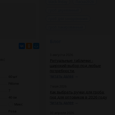
black friday
Пасха2026
гроб деревянный
гроб для захоронения
гроб лакированный
Блог
3 августа 2026
икс
Ритуальные таблички -
широкий выбор под любые
потребности.
Читать далее
→
60 шт
Fittone
7 мая 2026
7
Как выбрать ручки для гроба:
гид для оптовиков в 2026 году
40 см
Читать далее
→
Микс
Роза
30 апреля 2026