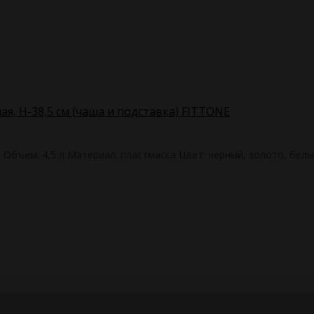
ая, H-38,5 см (чаша и подставка) FITTONE
м Объем: 4,5 л Материал: пластмасса Цвет: черный, золото, бел