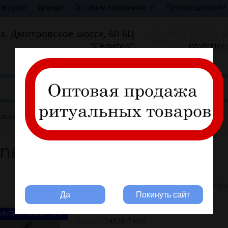
Загрузки
Бренды
Оптовым компаниям 🔽
Производителям 
+7 (495) 317-11-
а, Дмитровское шоссе, 60 БЦ
"Селигер"
info@ritline
Пн—Пт 9:00—18:00
 цв.микс
ne", 7г, выс.40, хлопок,
Вы ритуальная компания?
В избр
Да
Покинуть сайт
ОБСТВЕННЫЙ ЦЕХ
54326-7-mix
Артикул: