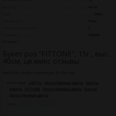
Количество голов
15
Высота
40 см
Цвет
Микс
Тип цветка
Роза
Отпускается кратно
5
Наличие
999999
Отзывы
0
Букет роз "FITTONE", 15г., выс.
40см, цв.микс отзывы
About this product reviews yet. Be the first!
Категории:
ЦВЕТЫ
Искусственные цветы
Букеты
Букеты
FITTONE
Искусственные цветы
Букеты
Искусственные цветы
Теги:
2024
Пасха2026