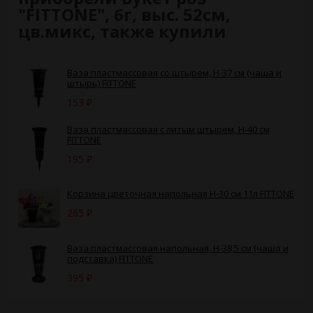
"FITTONE", 6г, выс. 52см,
цв.микс, также купили
Ваза пластмассовая со штырем, H-37 см (чаша и
штырь) FITTONE
153
₽
Ваза пластмассовая с литым штырем, H-40 см
FITTONE
195
₽
Корзина цветочная напольная Н-30 см 11л FITTONE
265
₽
Ваза пластмассовая напольная, H-38,5 см (чаша и
подставка) FITTONE
395
₽