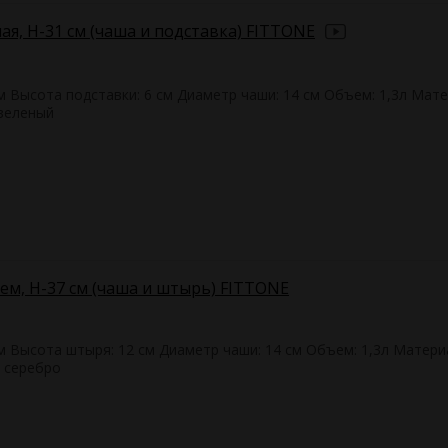
ая, H-31 см (чаша и подставка) FITTONE
см Высота подставки: 6 см Диаметр чаши: 14 см Объем: 1,3л Мате
 зеленый
ем, H-37 см (чаша и штырь) FITTONE
см Высота штыря: 12 см Диаметр чаши: 14 см Объем: 1,3л Матери
, серебро