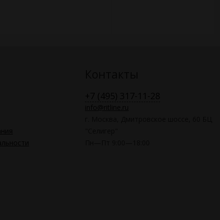
Контакты
+7 (495) 317-11-28
info@ritline.ru
г. Москва, Дмитровское шоссе, 60 БЦ
ания
"Селигер"
альности
Пн—Пт 9:00—18:00