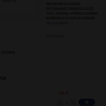
0.00051 кг
​Как меняется рынок
ритуальных товаров в 2026
году: тренды, цифры и новые
возможности для оптовиков
Читать далее
→
Читать все
→
Добавки
ли
136
₽
-
+