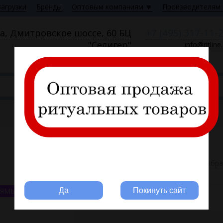
Загрузки
Бренды
Оптовым компаниям 🔽
Производителям 
+7 (495) 317-11-
а, Дмитровское шоссе, 60 БЦ
"Селигер"
info@ritline
Пн—Пт 9:00—18:00
В избр
Вы ритуальная компания?
ЯМЫЕ ПОСТАВКИ
Да
Покинуть сайт
SD-50924
Артикул: