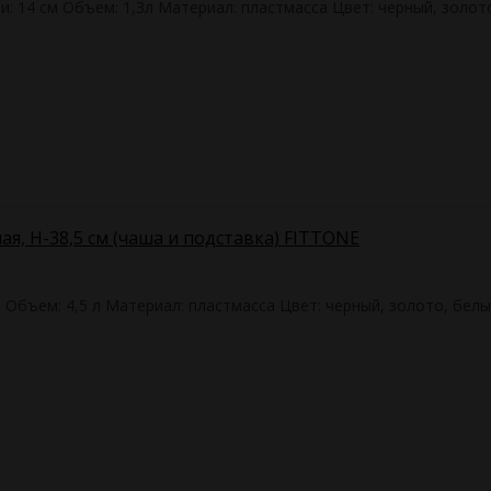
и: 14 см Объем: 1,3л Материал: пластмасса Цвет: черный, золот
ая, H-38,5 см (чаша и подставка) FITTONE
м Объем: 4,5 л Материал: пластмасса Цвет: черный, золото, бел