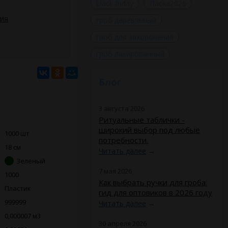
black friday
Пасха2026
ния
гроб деревянный
гроб для захоронения
гроб лакированный
Блог
3 августа 2026
Ритуальные таблички -
широкий выбор под любые
1000 шт
потребности.
18 см
Читать далее
→
Зеленый
7 мая 2026
1000
Как выбрать ручки для гроба:
Пластик
гид для оптовиков в 2026 году
999999
Читать далее
→
0,000007 м3
30 апреля 2026