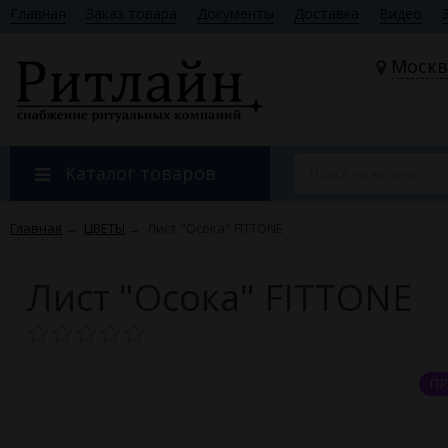
Главная
Заказ товара
Документы
Доставка
Видео
Москв
Каталог товаров
Главная
→
ЦВЕТЫ
→
Лист "Осока" FITTONE
Лист "Осока" FITTONE
ПР