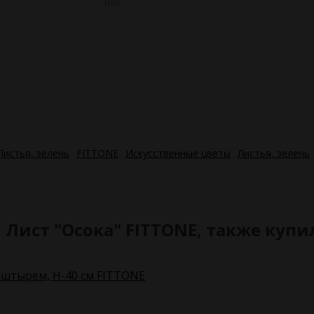
Вес
Листья, зелень
FITTONE
Искусственные цветы
Листья, зелень
Лист "Осока" FITTONE, также купи
 штырем, H-40 см FITTONE