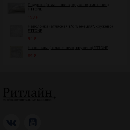
Подушка (атлас + шелк, кружево, синтепон)
FITTONE
198
₽
Наволочка (атласная т/с "Венеция", кружево)
FITTONE
94
₽
Наволочка (атлас + шелк, кружево) FITTONE
89
₽