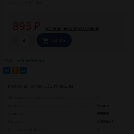
2711-WG
Артикул:
893
₽
условия ценообразования
-
+
Купить
МСК:
В наличии
Материал: атлас Обшит рюшем
Минимальная партия заказа
4
Бренд
Fittone
Наличие
999999
Объем
0,0036 м3
Отпускается кратно
4