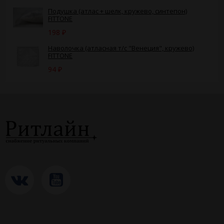
Подушка (атлас + шелк, кружево, синтепон)
FITTONE
198
₽
Наволочка (атласная т/с "Венеция", кружево)
FITTONE
94
₽