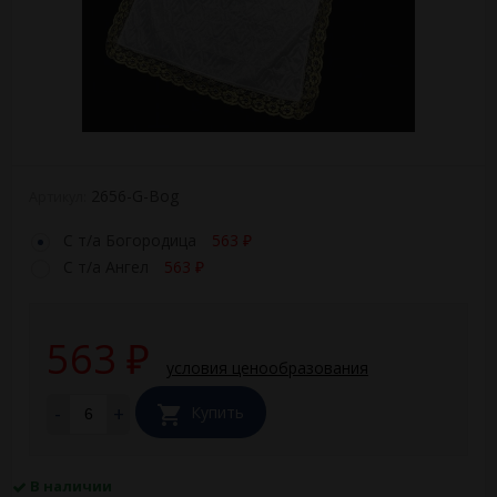
2656-G-Bog
Артикул:
С т/а Богородица
563
₽
С т/а Ангел
563
₽
563
₽
условия ценообразования
-
+
Купить
В наличии