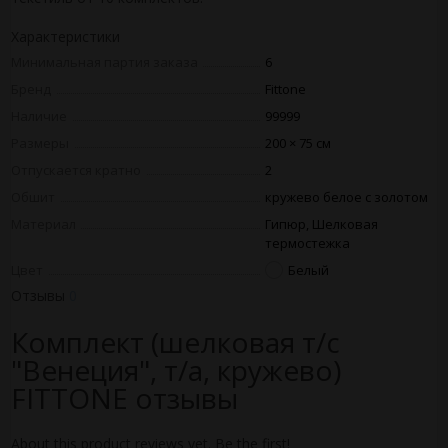
Характеристики
Минимальная партия заказа
6
Бренд
Fittone
Наличие
99999
Размеры
200 × 75 см
Отпускается кратно
2
Обшит
кружево белое с золотом
Материал
Гипюр, Шелковая
термостежка
Цвет
Белый
Отзывы
0
Комплект (шелковая т/с
"Венеция", т/а, кружево)
FITTONE отзывы
About this product reviews yet. Be the first!