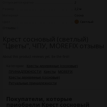
Отпускается кратно
2
Размер.
2,2 м
Материал
Сосна
Цвет
Светлый
Отзывы
0
Крест сосновый (светлый)
"Цветы", ЧПУ, MOREFIX отзывы
About this product reviews yet. Be the first!
Категории:
Кресты деревянные (сосновые)
ПРИНАДЛЕЖНОСТИ
Кресты
MOREFIX
Кресты деревянные (сосновые)
Ритуальные принадлежности
Покупатели, которые
приобрели Крест сосновый