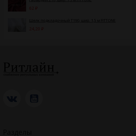
62
₽
Шелк подкладочный Т190, шир. 1,5 м FITTONE
24,20
₽
Разделы