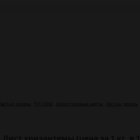
Листья, зелень
FITTONE
Искусственные цветы
Листья, зелень
ист хризантемы (цена за 1 кг, в 1к