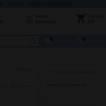
🔽
Контакты
Условия ценообразования
28
0
Корзина
Вход
0
.ru
Регистрация
₽
0
0
Избранные
Сравнение
Печать
Товары в сравнении
Товаров в сравнении нет
анное
Сравнение
2024
Fittone Luxe