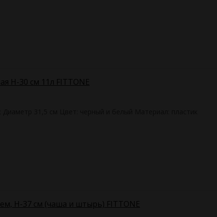
ая Н-30 см 11л FITTONE
; Диаметр 31,5 см Цвет: черный и белый Материал: пластик
ем, H-37 см (чаша и штырь) FITTONE