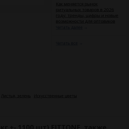
​Как меняется рынок
ритуальных товаров в 2026
году: тренды, цифры и новые
возможности для оптовиков
Читать далее
→
Читать все
→
Листья, зелень
Искусственные цветы
г +- 1100 шт) FITTONE, также