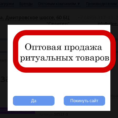
Загрузки
Бренды
Оптовым компаниям 🔽
Производителям 
+7 (495) 317-11-
а, Дмитровское шоссе, 60 БЦ
"Селигер"
info@ritline
Пн—Пт 9:00—18:00
0 шт) FITTONE
 1 кг, в 1кг +- 1100 шт)
Вы ритуальная компания?
В избр
Да
Покинуть сайт
ЯМЫЕ ПОСТАВКИ
50521-3
Артикул: