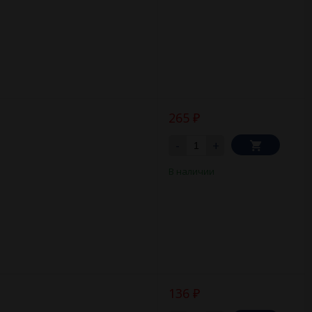
265
₽
-
+
В наличии
136
₽