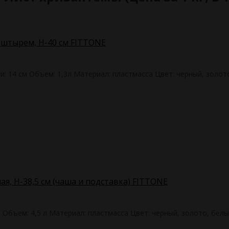
 штырем, H-40 см FITTONE
и: 14 см Объем: 1,3л Материал: пластмасса Цвет: черный, золот
ая, H-38,5 см (чаша и подставка) FITTONE
м Объем: 4,5 л Материал: пластмасса Цвет: черный, золото, бел