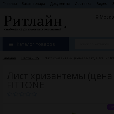
Главная
Заказ товара
Документы
Доставка
Видео
Москв
Каталог товаров
Главная
→
Пасха 2025
→
Лист хризантемы (цена за 1 кг, в 1кг +- 110
Лист хризантемы (цена за
FITTONE
ПР