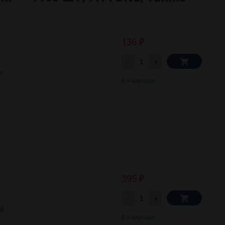
136
₽
-
+
о
В наличии
395
₽
-
+
ый
В наличии