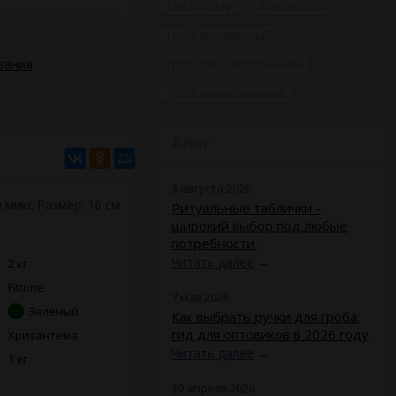
black friday
Пасха2026
гроб деревянный
вания
гроб для захоронения
гроб лакированный
Блог
3 августа 2026
й микс Размер: 16 см
Ритуальные таблички -
широкий выбор под любые
потребности.
Читать далее
→
2 кг
Fittone
7 мая 2026
Зеленый
Как выбрать ручки для гроба:
гид для оптовиков в 2026 году
Хризантема
Читать далее
→
1 кг
30 апреля 2026