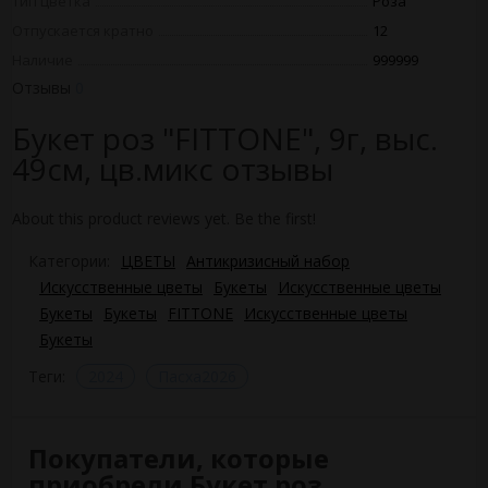
Тип цветка
Роза
Отпускается кратно
12
Наличие
999999
Отзывы
0
Букет роз "FITTONE", 9г, выс.
49см, цв.микс отзывы
About this product reviews yet. Be the first!
Категории:
ЦВЕТЫ
Антикризисный набор
Искусственные цветы
Букеты
Искусственные цветы
Букеты
Букеты
FITTONE
Искусственные цветы
Букеты
Теги:
2024
Пасха2026
Покупатели, которые
приобрели Букет роз