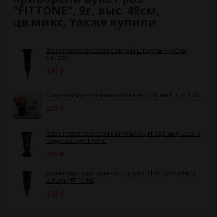
"FITTONE", 9г, выс. 49см,
цв.микс, также купили
Ваза пластмассовая с литым штырем, H-40 см
FITTONE
195
₽
Корзина цветочная напольная Н-30 см 11л FITTONE
265
₽
Ваза пластмассовая напольная, H-38,5 см (чаша и
подставка) FITTONE
395
₽
Ваза пластмассовая со штырем, H-37 см (чаша и
штырь) FITTONE
153
₽