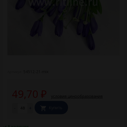
54512-21-mix
Артикул:
49,70
₽
условия ценообразования
-
+
Купить
В наличии