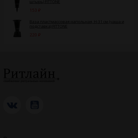
штырь) FITTONE
153
₽
Ваза пластмассовая напольная, H-31 см (чаша и
подставка) FITTONE
220
₽