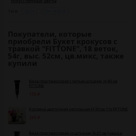
Искусственные цветы
Теги:
2024
Пасха2026
Покупатели, которые
приобрели Букет крокусов с
травкой "FITTONE", 18 веток,
54г, выс. 52см, цв.микс, также
купили
Ваза пластмассовая с литым штырем, H-40 см
FITTONE
195
₽
Корзина цветочная напольная Н-30 см 11л FITTONE
265
₽
Ваза пластмассовая со штырем, H-37 см (чаша и