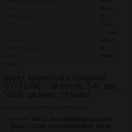
Минимальная партия заказа
14 шт
Бренд
Fittone
Количество голов
52
Высота
54 см
Цвет
Микс
Тип цветка
Крокус
Отпускается кратно
14
Наличие
999999
Отзывы
0
Букет крокусов с травкой
"FITTONE", 18 веток, 54г, выс.
52см, цв.микс отзывы
About this product reviews yet. Be the first!
Категории:
ЦВЕТЫ
Искусственные цветы
Букеты
Букеты
FITTONE
Искусственные цветы
Букеты