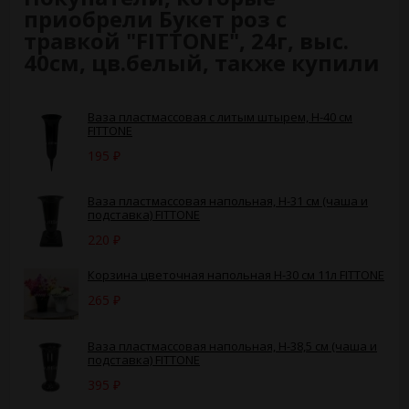
приобрели Букет роз с
травкой "FITTONE", 24г, выс.
40см, цв.белый, также купили
Ваза пластмассовая с литым штырем, H-40 см
FITTONE
195
₽
Ваза пластмассовая напольная, H-31 см (чаша и
подставка) FITTONE
220
₽
Корзина цветочная напольная Н-30 см 11л FITTONE
265
₽
Ваза пластмассовая напольная, H-38,5 см (чаша и
подставка) FITTONE
395
₽