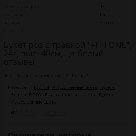
Отпускается кратно
18
Материал
Шелк
Наличие
999999
Отзывы
0
Букет роз с травкой "FITTONE",
24г, выс. 40см, цв.белый
отзывы
About this product reviews yet. Be the first!
Категории:
ЦВЕТЫ
Искусственные цветы
Букеты
Букеты
FITTONE
Искусственные цветы
Букеты
Искусственные цветы
Теги:
2024
Пасха2026
Покупатели, которые