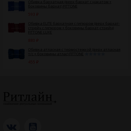
Обивка бархатная (верх бархат с накатом +
боковины бархат) FITTONE
593
₽
Обивка ELITE бархатная с гипюром (верх бархат-
стрейч с гипюром + боковины бархат-стрейч)
FITTONE LUXE
880
₽
Обивка атласная с термостежкой (верх атласная
т/с + боковины атлас) FITTONE
455
₽