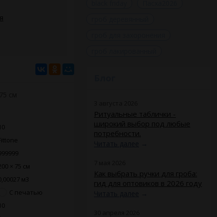
black friday
Пасха2026
я
гроб деревянный
гроб для захоронения
гроб лакированный
Блог
75 см
3 августа 2026
Ритуальные таблички -
широкий выбор под любые
10
потребности.
Fittone
Читать далее
→
999999
7 мая 2026
200 × 75 см
Как выбрать ручки для гроба:
0,00027 м3
гид для оптовиков в 2026 году
С печатью
Читать далее
→
10
30 апреля 2026