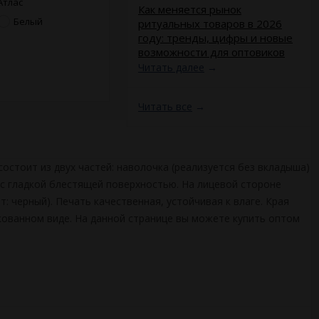
Атлас
​Как меняется рынок
Белый
ритуальных товаров в 2026
году: тренды, цифры и новые
возможности для оптовиков
Читать далее
→
Читать все
→
остоит из двух частей: наволочка (реализуется без вкладыша)
 с гладкой блестящей поверхностью. На лицевой стороне
 черный). Печать качественная, устойчивая к влаге. Края
акованном виде. На данной странице вы можете купить оптом