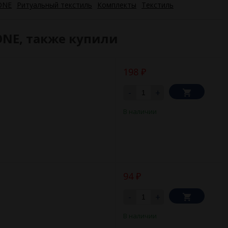
ONE
Ритуальный текстиль
Комплекты
Текстиль
ONE, также купили
198
₽
-
+
В наличии
94
₽
-
+
В наличии