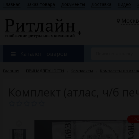
Главная
Заказ товара
Документы
Доставка
Видео
Москв
Каталог товаров
Главная
→
ПРИНАДЛЕЖНОСТИ
→
Комплекты
→
Комплекты из атла
Комплект (атлас, ч/б пе
ПР