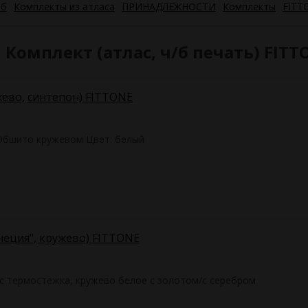
об
Комплекты из атласа
ПРИНАДЛЕЖНОСТИ
Комплекты
FITT
Комплект (атлас, ч/б печать) FITT
жево, синтепон) FITTONE
 Обшито кружевом Цвет: белый
енеция", кружево) FITTONE
ас термостежка, кружево белое с золотом/с серебром