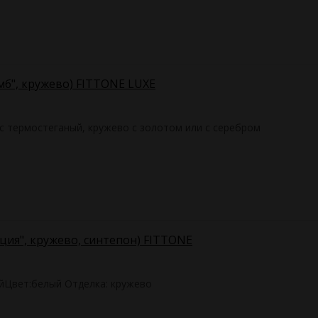
омб", кружево) FITTONE LUXE
с термостеганый, кружево с золотом или с серебром
еция", кружево, синтепон) FITTONE
йЦвет:белый Отделка: кружево