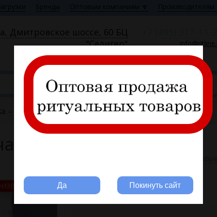
Загрузки
Бренды
Оптовым компаниям 🔽
Производителям 
+7 (495) 317-11-
а, Дмитровское шоссе, 60 БЦ
"Селигер"
info@ritline
Пн—Пт 9:00—18:00
са
→
Комплект (атлас, ч/б печать) FITTONE
чать) FITTONE
В избр
Вы ритуальная компания?
ОИЗВОДИТЕЛЬ РФ
Да
Покинуть сайт
2728
Артикул: