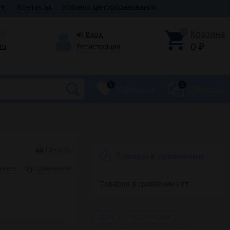
🔽
Контакты
Условия ценообразования
28
0
Корзина
Вход
0
.ru
Регистрация
₽
0
0
Избранные
Сравнение
Печать
Товары в сравнении
анное
Сравнение
Товаров в сравнении нет
2024
Fittone Luxe