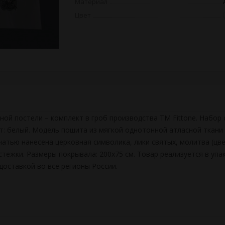
Материал
Цвет
ой постели – комплект в гроб производства ТМ Fittone. Набор с
ет: белый. Модель пошита из мягкой однотонной атласной ткани
тью нанесена церковная символика, лики святых, молитва (цвет:
стежки. Размеры покрывала: 200х75 см. Товар реализуется в уп
доставкой во все регионы России.