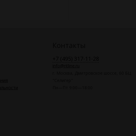
Контакты
+7 (495) 317-11-28
info@ritline.ru
г. Москва, Дмитровское шоссе, 60 БЦ
ания
"Селигер"
альности
Пн—Пт 9:00—18:00