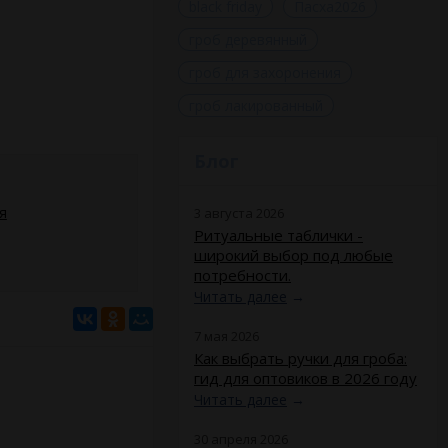
black friday
Пасха2026
гроб деревянный
гроб для захоронения
гроб лакированный
Блог
я
3 августа 2026
Ритуальные таблички -
широкий выбор под любые
потребности.
Читать далее
→
7 мая 2026
Как выбрать ручки для гроба:
гид для оптовиков в 2026 году
Читать далее
→
30 апреля 2026