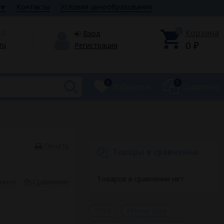
🔽
Контакты
Условия ценообразования
28
0
Корзина
Вход
0
.ru
Регистрация
₽
0
0
Избранные
Сравнение
Печать
Товары в сравнении
Товаров в сравнении нет
анное
Сравнение
2024
Fittone Luxe