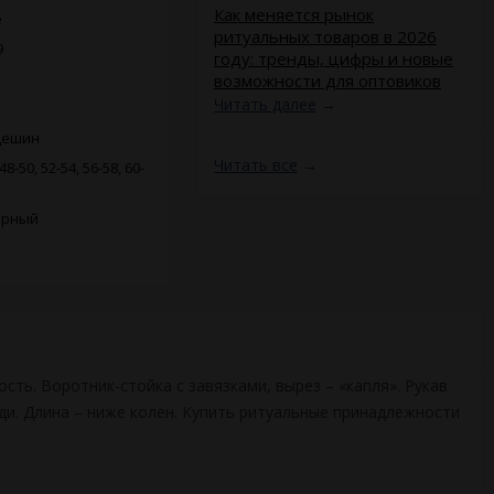
​Как меняется рынок
e
ритуальных товаров в 2026
9
году: тренды, цифры и новые
возможности для оптовиков
Читать далее
→
дешин
Читать все
→
48-50, 52-54, 56-58, 60-
ерный
сть. Воротник-стойка с завязками, вырез – «капля». Рукав
ди. Длина – ниже колен. Купить ритуальные принадлежности