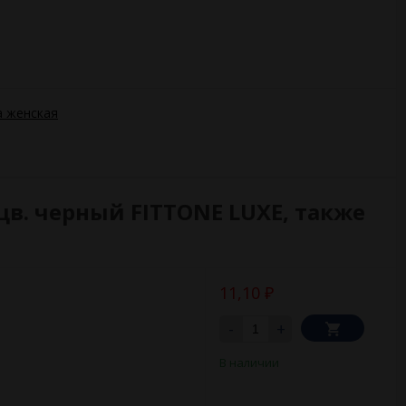
 женская
в. черный FITTONE LUXE, также
11,10
₽
-
+
В наличии