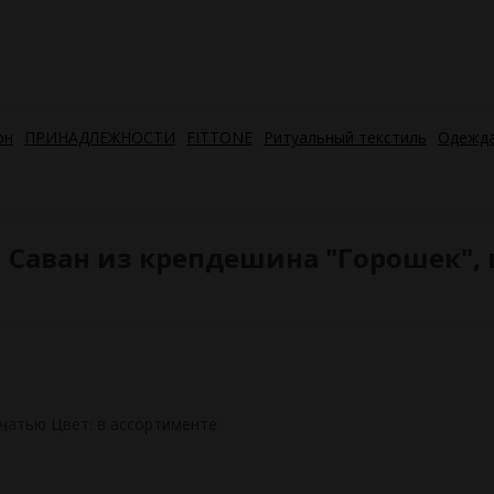
он
ПРИНАДЛЕЖНОСТИ
FITTONE
Ритуальный текстиль
Одежда
Саван из крепдешина "Горошек", ц
ечатью Цвет: в ассортименте