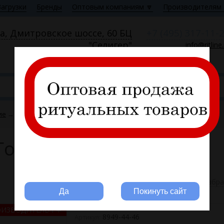
Загрузки
Бренды
Оптовым компаниям 🔽
Производителям 
+7 (495) 317-11-
а, Дмитровское шоссе, 60 БЦ
"Селигер"
info@ritline
Пн—Пт 9:00—18:00
ие
→
Саван из крепдешина "Горошек", цв. черный FITTONE LUXE
Горошек", цв. черный
Вы ритуальная компания?
В избр
Да
Покинуть сайт
ОИЗВОДИТЕЛЬ РФ
8949-44-46
Артикул: