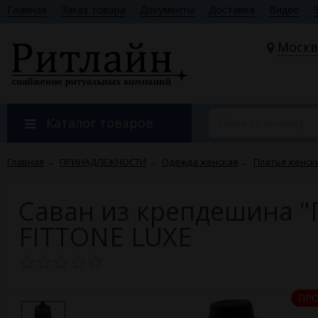
Главная
Заказ товара
Документы
Доставка
Видео
Москв
Каталог товаров
Главная
→
ПРИНАДЛЕЖНОСТИ
→
Одежда женская
→
Платья женск
Саван из крепдешина "
FITTONE LUXE
ПР