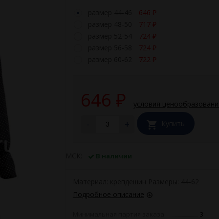
размер 44-46
646
₽
размер 48-50
717
₽
размер 52-54
724
₽
размер 56-58
724
₽
размер 60-62
722
₽
646
₽
условия ценообразовани
-
+
Купить
МСК:
В наличии
Материал: крепдешин Размеры: 44-62
Подробное описание
Минимальная партия заказа
3