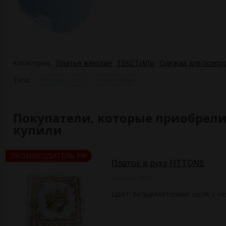
Категории:
Платья женские
ТЕКСТИЛЬ
Одежда для похор
Теги:
Fittone Luxe
black friday
Покупатели, которые приобрели 
купили
ПРОИЗВОДИТЕЛЬ РФ
Платок в руку FITTONE
Артикул: 8912
Цвет: БелыйМатериал: шелк с п