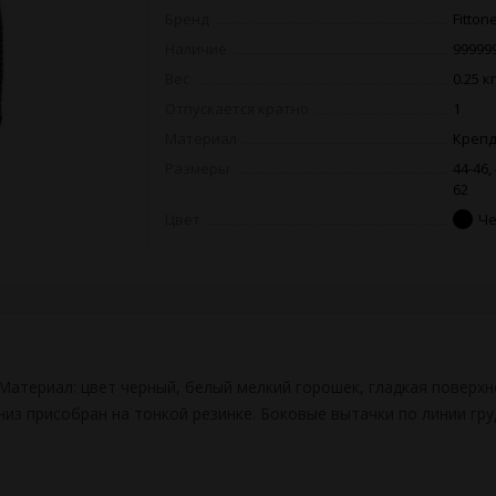
Бренд
Fitton
Наличие
99999
Вес
0.25 кг
Отпускается кратно
1
Материал
Креп
Размеры
44-46, 
62
Цвет
Ч
Материал: цвет черный, белый мелкий горошек, гладкая поверхно
из присобран на тонкой резинке. Боковые вытачки по линии гру