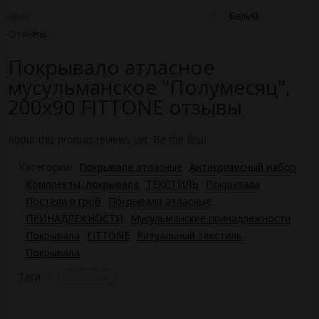
Цвет
Белый
Отзывы
0
Покрывало атласное
мусульманское "Полумесяц",
200х90 FITTONE отзывы
About this product reviews yet. Be the first!
Категории:
Покрывала атласные
Антикризисный набор
Комплекты, покрывала
ТЕКСТИЛЬ
Покрывала
Постели в гроб
Покрывала атласные
ПРИНАДЛЕЖНОСТИ
Мусульманские принадлежности
Покрывала
FITTONE
Ритуальный текстиль
Покрывала
Теги:
black friday