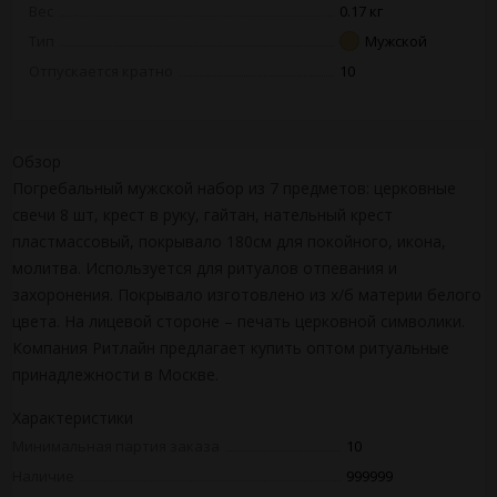
Вес
0.17 кг
Тип
Мужской
Отпускается кратно
10
Обзор
Погребальный мужской набор из 7 предметов: церковные
свечи 8 шт, крест в руку, гайтан, нательный крест
пластмассовый, покрывало 180см для покойного, икона,
молитва. Используется для ритуалов отпевания и
захоронения. Покрывало изготовлено из х/б материи белого
цвета. На лицевой стороне – печать церковной символики.
Компания Ритлайн предлагает купить оптом ритуальные
принадлежности в Москве.
Характеристики
Минимальная партия заказа
10
Наличие
999999