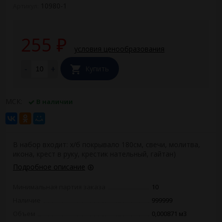
10980-1
Артикул:
255
₽
условия ценообразования
-
+
Купить
МСК:
В наличии
В набор входит: х/б покрывало 180см, свечи, молитва,
икона, крест в руку, крестик нательный, гайтан)
Подробное описание
Минимальная партия заказа
10
Наличие
999999
Объем
0,000871 м3