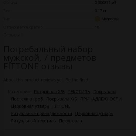
Объем
0,000871 м3
Вес
0.17 кг
Тип
Мужской
Отпускается кратно
10
Отзывы
0
Погребальный набор
мужской, 7 предметов
FITTONE отзывы
About this product reviews yet. Be the first!
Категории:
Покрывала Х/Б
ТЕКСТИЛЬ
Покрывала
Постели в гроб
Покрывала Х/Б
ПРИНАДЛЕЖНОСТИ
Церковная утварь
FITTONE
Ритуальные принадлежности
Церковная утварь
Ритуальный текстиль
Покрывала