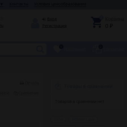
🔽
Контакты
Условия ценообразования
28
0
Корзина
Вход
0
.ru
Регистрация
₽
0
0
Избранные
Сравнение
Печать
Товары в сравнении
анное
Сравнение
Товаров в сравнении нет
2024
Fittone Luxe