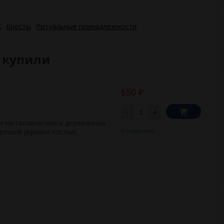
X
Кресты
Ритуальные принадлежности
е купили
650
₽
-
+
х металлических и деревянных
В наличии
орошей укрывистостью,