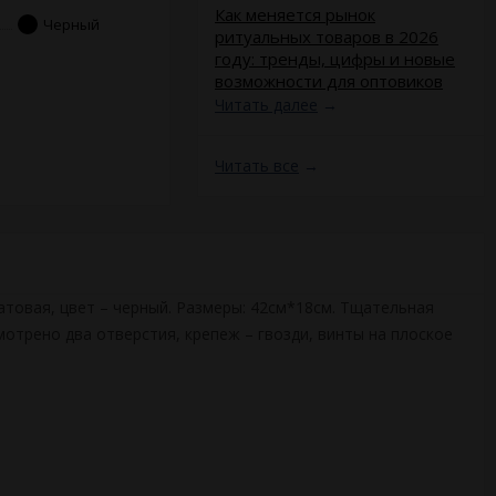
​Как меняется рынок
Черный
ритуальных товаров в 2026
году: тренды, цифры и новые
возможности для оптовиков
Читать далее
→
Читать все
→
атовая, цвет – черный. Размеры: 42см*18см. Тщательная
отрено два отверстия, крепеж – гвозди, винты на плоское