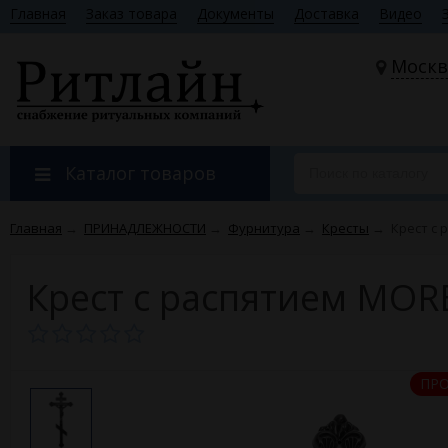
Главная
Заказ товара
Документы
Доставка
Видео
Москв
Каталог товаров
Главная
→
ПРИНАДЛЕЖНОСТИ
→
Фурнитура
→
Кресты
→
Крест с 
Крест с распятием MOR
ПР