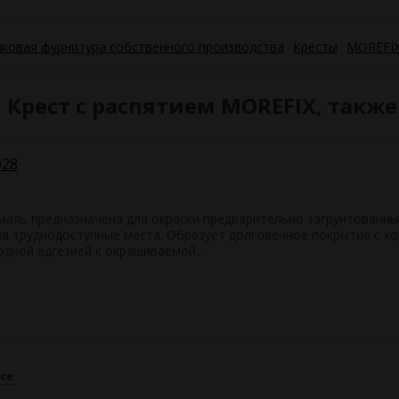
ковая фурнитура собственного производства
Кресты
MOREFI
 Крест с распятием MOREFIX, такж
028
маль предназначена для окраски предварительно загрунтованны
на труднодоступные места. Образует долговечное покрытие с х
дной адгезией к окрашиваемой...
се