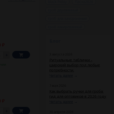
ичные декоративные
black friday
Пасха2026
гроб деревянный
гроб для захоронения
гроб лакированный
Блог
оизводят из прочных
0
₽
вета серебро,
 скоба.
3 августа 2026
+
Ритуальные таблички -
изацией узоров.
ичии
широкий выбор под любые
суса, надпись Спаси
потребности.
. Монтаж выполняют с
атериалов. Мы
Читать далее
→
 на могилу, цена
и в любом
7 мая 2026
Как выбрать ручки для гроба:
гид для оптовиков в 2026 году
0
₽
Читать далее
→
+
30 апреля 2026