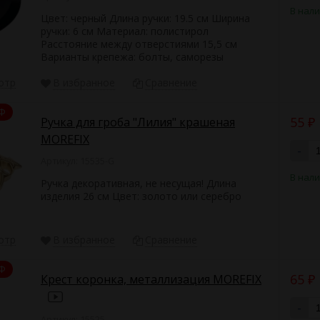
В нал
Цвет: черный Длина ручки: 19.5 см Ширина
ручки: 6 см Материал: полистирол
Расстояние между отверстиями 15,5 см
Варианты крепежа: болты, саморезы
отр
В избранное
Сравнение
Ф
55
Ручка для гроба "Лилия" крашеная
₽
MOREFIX
-
Артикул: 15535-G
В нал
Ручка декоративная, не несущая! Длина
изделия 26 см Цвет: золото или серебро
отр
В избранное
Сравнение
Ф
65
Крест коронка, металлизация MOREFIX
₽
-
Артикул: 15525