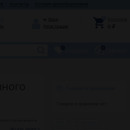
🔽
Контакты
Условия ценообразования
28
0
Корзина
Вход
0
.ru
Регистрация
₽
0
0
Избранные
Сравнение
нного
Товары в сравнении
Товаров в сравнении нет
ойного провожают в
2024
Fittone Luxe
ами и качеством
Читать далее