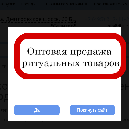
Загрузки
Бренды
Оптовым компаниям 🔽
Производителям 
+7 (495) 317-11-
а, Дмитровское шоссе, 60 БЦ
"Селигер"
info@ritline
Пн—Пт 9:00—18:00
тура собственного производства
ковая фурнитура собстве
одства
Вы ритуальная компания?
тура для гробов – опт с доставкой
Да
Покинуть сайт
– важный антураж для достойного оформления гроба, в котором пок
шний вид изделия определяется не только используемыми материал