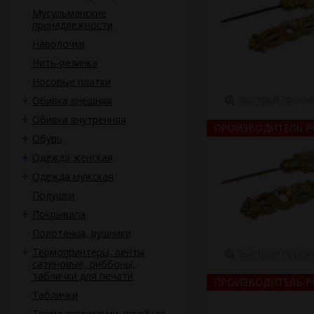
Мусульманские
принадлежности
Наволочки
Нить-резинка
Носовые платки
Быстрый просм
Обивка внешняя
Обивка внутренняя
ПРОИЗВОДИТЕЛЬ Р
Обувь
Одежда женская
Одежда мужская
Подушки
Покрывала
Полотенца, рушники
Термопринтеры, ленты
Быстрый просм
сатиновые, риббоны,
таблички для печати
ПРОИЗВОДИТЕЛЬ Р
Таблички
Термоаппликации, швейная