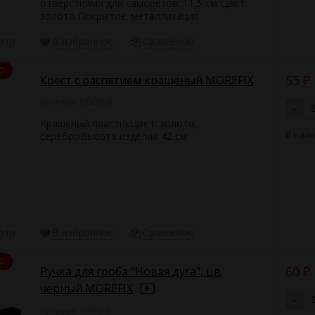
отверстиями для саморезов: 11,5 см Цвет:
золото Покрытие: металлизация
отр
В избранное
Сравнение
Ф
55
Крест с распятием крашеный MOREFIX
₽
Артикул: 15530-G
-
Крашеный пластикЦвет: золото,
В нал
сереброВысота изделия 42 см
отр
В избранное
Сравнение
Ф
60
Ручка для гроба "Новая дуга", цв.
₽
черный MOREFIX
-
Артикул: 15592-B