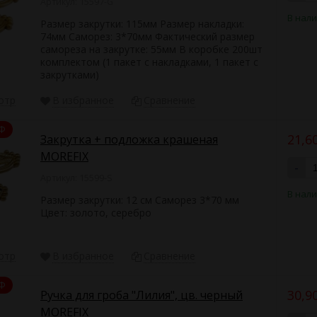
Артикул: 15597-G
В нал
Размер закрутки: 115мм Размер накладки:
74мм Саморез: 3*70мм Фактический размер
самореза на закрутке: 55мм В коробке 200шт
комплектом (1 пакет с накладками, 1 пакет с
закрутками)
отр
В избранное
Сравнение
Ф
21,6
Закрутка + подложка крашеная
MOREFIX
-
Артикул: 15599-S
В нал
Размер закрутки: 12 см Саморез 3*70 мм
Цвет: золото, серебро
отр
В избранное
Сравнение
Ф
30,9
Ручка для гроба "Лилия", цв. черный
MOREFIX