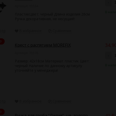
-
Артикул: 15534
В нал
ПластикЦвет: черный Длина изделия 26см
Ручка декоративная, не несущая!!
отр
В избранное
Сравнение
Ф
34,9
Крест с распятием MOREFIX
Артикул: 15576
-
Размер: 42х18см Материал: пластик Цвет:
В нал
черный Наличие по данному артикулу
уточняйте у менеджера!
отр
В избранное
Сравнение
Ф
41
Ручка для гроба "Лилия", цв. золото
₽