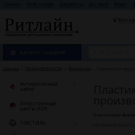
Главная
Заказ товара
Документы
Доставка
Видео
Москв
Каталог товаров
Главная
→
ПРИНАДЛЕЖНОСТИ
→
Фурнитура
→
Пластиковая фурни
Антикризисный
Пласти
набор
произв
Искусственные
цветы 2026
Пластиковая фурни
ТЕКСТИЛЬ
Красивая фурнитура 
последний путь. Вне