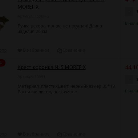
MOREFIX
-
Артикул: 15589-G
В нал
Ручка декоративная, не несущая! Длина
изделия 26 см
отр
В избранное
Сравнение
Ф
44,1
Крест коронка № 5 MOREFIX
Артикул: 15591
-
Материал: пластикЦвет: черныйРазмер 35*18
В нал
Распятие литое, несъемное
отр
В избранное
Сравнение