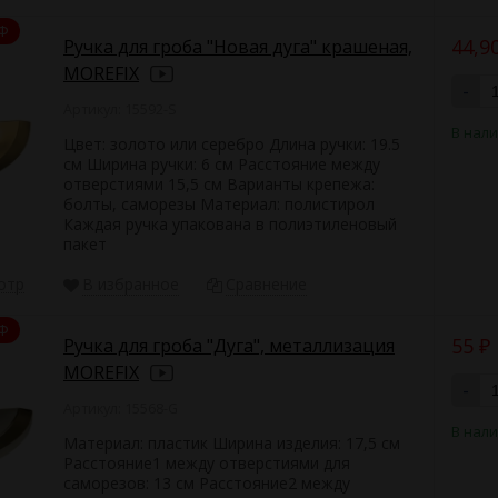
Ф
44,9
Ручка для гроба "Новая дуга" крашеная,
MOREFIX
-
Артикул: 15592-S
В нал
Цвет: золото или серебро Длина ручки: 19.5
см Ширина ручки: 6 см Расстояние между
отверстиями 15,5 см Варианты крепежа:
болты, саморезы Материал: полистирол
Каждая ручка упакована в полиэтиленовый
пакет
отр
В избранное
Сравнение
Ф
55
Ручка для гроба "Дуга", металлизация
₽
MOREFIX
-
Артикул: 15568-G
В нал
Материал: пластик Ширина изделия: 17,5 см
Расстояние1 между отверстиями для
саморезов: 13 см Расстояние2 между