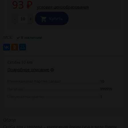
93
₽
условия ценообразования
-
+
Купить
МСК:
В наличии
Скобы 10 мм
Подробное описание
Минимальная партия заказа
10
Наличие
999999
Отпускается кратно
1
Обзор
Скоба для степлера – крепежная фурнитура в виде буквы