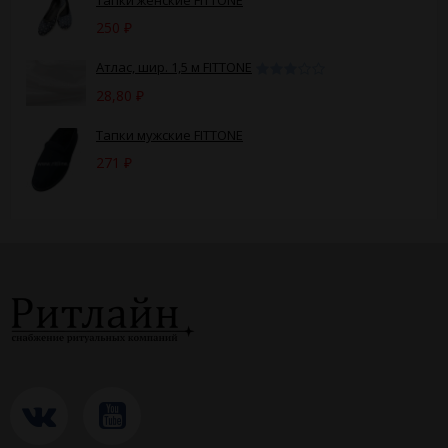
250
₽
Атлас, шир. 1,5 м FITTONE
28,80
₽
Тапки мужские FITTONE
271
₽