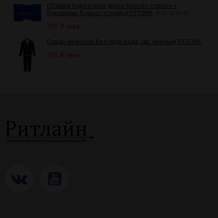
Обивка бархатная (верх бархат-стрейч +
боковины бархат-стрейч) FITTONE
450
615
₽
₽
Саван мужской без подклада, цв. черный FITTONE
595
700
₽
₽