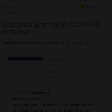
Цвет
Золото
Отзывы
1
Защелка для гроба MOREFIX
отзывы
Средняя оценка покупателей:
(
1
)
5.00 из 5
звезд
1
0
0
0
0
Защёлки
Николай Гусев
22 февраля 2017 21:30
цена удивила, снабженцы, что развозят товар
дешевле, чем за 30 руб. за штуку не было, а