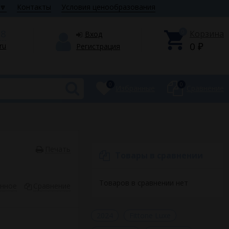
🔽
Контакты
Условия ценообразования
28
0
Корзина
Вход
0
.ru
Регистрация
₽
0
0
Избранные
Сравнение
Печать
Товары в сравнении
Товаров в сравнении нет
анное
Сравнение
2024
Fittone Luxe