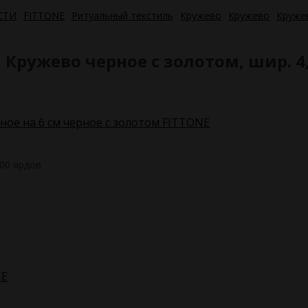
СТИ
FITTONE
Ритуальный текстиль
Кружево
Кружево
Круже
ружево черное с золотом, шир. 4,6
ое на 6 см черное с золотом FITTONE
00 ярдов
NE