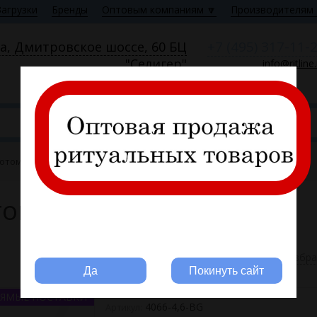
Загрузки
Бренды
Оптовым компаниям 🔽
Производителям 
+7 (495) 317-11-
а, Дмитровское шоссе, 60 БЦ
"Селигер"
info@ritline
Пн—Пт 9:00—18:00
том, шир. 4,6 см (под польское) FITTONE
ом, шир. 4,6 см (под
Вы ритуальная компания?
В избр
Да
Покинуть сайт
ЯМЫЕ ПОСТАВКИ
4066-4,6-BG
Артикул: