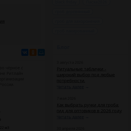
black friday
Пасха2026
гроб деревянный
ния
гроб для захоронения
гроб лакированный
Блог
3 августа 2026
во чёрное с
Ритуальные таблички -
ине Ритлайн
широкий выбор под любые
организации
потребности.
России.
Читать далее
→
7 мая 2026
Как выбрать ручки для гроба:
гид для оптовиков в 2026 году
e
Читать далее
→
9
22 м3
30 апреля 2026