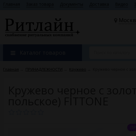
Главная
Заказ товара
Документы
Доставка
Видео
Москв
Каталог товаров
Главная
→
ПРИНАДЛЕЖНОСТИ
→
Кружево
→
Кружево черное с золо
Кружево черное с золот
польское) FITTONE
ПР