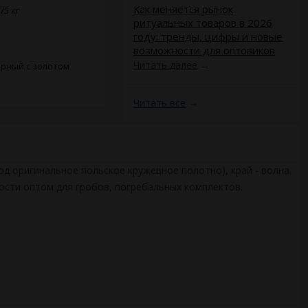
​Как меняется рынок
75 кг
ритуальных товаров в 2026
году: тренды, цифры и новые
возможности для оптовиков
Читать далее
→
рный с золотом
Читать все
→
д оригинальное польское кружевное полотно), край - волна.
ности оптом для гробов, погребальных комплектов.