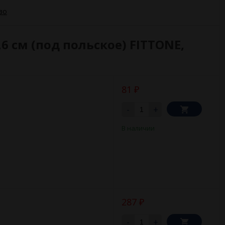
во
 см (под польское) FITTONE,
81
₽
-
+
В наличии
287
₽
-
+