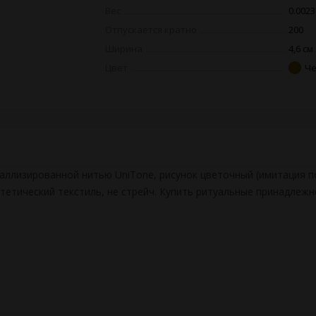
Вес
0.0023
Отпускается кратно
200
Ширина
4,6 см
Цвет
Че
аллизированной нитью UniTone, рисунок цветочный (имитация по
нтетический текстиль, не стрейч. Купить ритуальные принадлеж