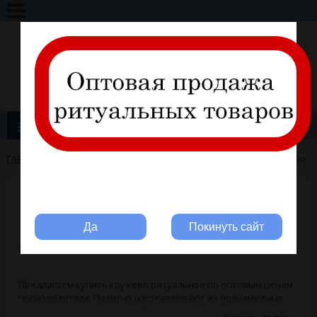
+7 (495) 317-11-28
info@ritline.ru
Вход
Регистрация
Каталог товаров
Главная
→
Для производителей швейной продукции
→
Кружево
Вы ритуальная компания?
Кружево
Да
Покинуть сайт
Предлагаем купить кружево ритуальное по оптовым ценам
производителя. Полотно изготавливают из полиамидных
или полиэстеровых нитей. Синтетическое кружево имеет