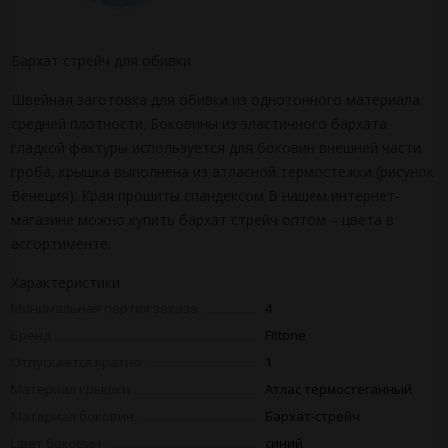
Бархат стрейч для обивки
Швейная заготовка для обивки из однотонного материала
средней плотности. Боковины из эластичного бархата
гладкой фактуры используется для боковин внешней части
гроба, крышка выполнена из атласной термостежки (рисунок
Венеция). Края прошиты спандексом В нашем интернет-
магазине можно купить бархат стрейч оптом – цвета в
ассортименте.
Характеристики
Минимальная партия заказа
4
Бренд
Fittone
Отпускается кратно
1
Материал крышки
Атлас термостеганный
Материал боковин
Бархат-стрейч
Цвет боковин
синий