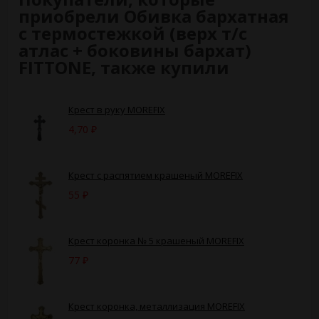
приобрели Обивка бархатная
с термостежкой (верх т/с
атлас + боковины бархат)
FITTONE, также купили
Крест в руку MOREFIX
4,70
₽
Крест с распятием крашеный MOREFIX
55
₽
Крест коронка № 5 крашеный MOREFIX
77
₽
Крест коронка, металлизация MOREFIX