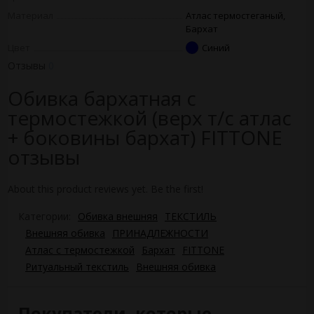
Материал
Атлас термостеганый,
Бархат
Цвет
Синий
Отзывы
0
Обивка бархатная с
термостежкой (верх т/с атлас
+ боковины бархат) FITTONE
отзывы
About this product reviews yet. Be the first!
Категории:
Обивка внешняя
ТЕКСТИЛЬ
Внешняя обивка
ПРИНАДЛЕЖНОСТИ
Атлас с термостежкой
Бархат
FITTONE
Ритуальный текстиль
Внешняя обивка
Покупатели, которые