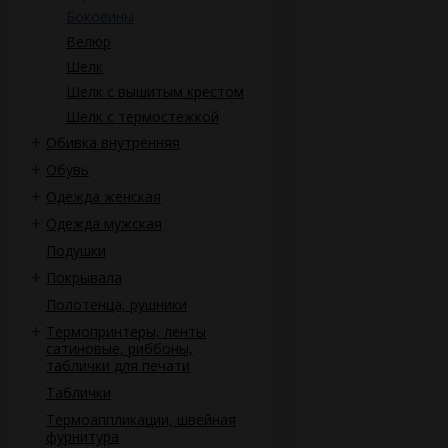
Боковины
Велюр
Шелк
Шелк с вышитым крестом
Шелк с термостежкой
Обивка внутренняя
Обувь
Одежда женская
Одежда мужская
Подушки
Покрывала
Полотенца, рушники
Термопринтеры, ленты
сатиновые, риббоны,
таблички для печати
Таблички
Термоаппликации, швейная
фурнитура