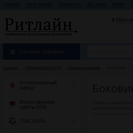
Главная
Заказ товара
Документы
Доставка
Видео
Москв
Каталог товаров
Главная
→
ПРИНАДЛЕЖНОСТИ
→
Обивка внешняя
→
Боковины
Антикризисный
Бокови
набор
Искусственные
Обивка внешняя для 
цветы 2026
высокой прочностью 
крышке изделия про
производится на фа
ТЕКСТИЛЬ
Боковины выполнены