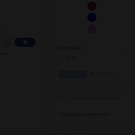
етовый, синий,
стиль и фурнитуру
можно купить
₽
+
Материал
ичии
Атлас
Очистить
Товары в сравнении
Товаров в сравнении нет
2024
Fittone Luxe