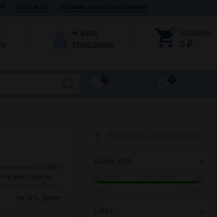
🔽
Контакты
Условия ценообразования
28
0
Корзина
Вход
0
.ru
Регистрация
₽
0
0
Избранные
Сравнение
Подбор по параметрам
Цена,
руб.
отностью 170-190Т с
—
ки и фиксации на
и. Наружная обивка
345 руб.
0 руб.
уры.
Читать далее
Цвет
ать размеры и