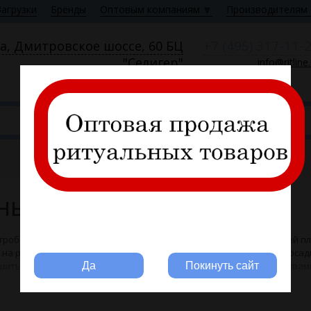
Загрузки
Бренды
Оптовым компаниям 🔽
Производителям 
+7 (495) 317-11-
а, Дмитровское шоссе, 60 БЦ
"Селигер"
info@ritline
Пн—Пт 9:00—18:00
ны
Вы ритуальная компания?
гроба – комплекты из искусственных атласных и шелковых тканей пл
на разрыв. Наружные боковины сшиты в кольцо. Для прочной посад
шиты латексной ниткой-резинкой, края обработаны прочными швам
Да
Покинуть сайт
бричном оборудовании с использованием профессиональной фурнит
 в виде сформированных рюшей или гофре. Это помогает регулиров