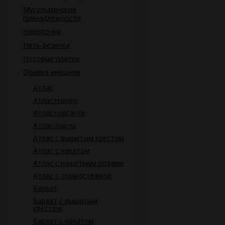
Мусульманские
принадлежности
Наволочки
Нить-резинка
Носовые платки
Обивка внешняя
Атлас
Атлас+гипюр
Атлас+органза
Атлас-парча
Атлас с вышитым крестом
Атлас с накатом
Атлас с нашитыми розами
Атлас с термостежкой
Бархат
Бархат с вышитым
крестом
Бархат с накатом