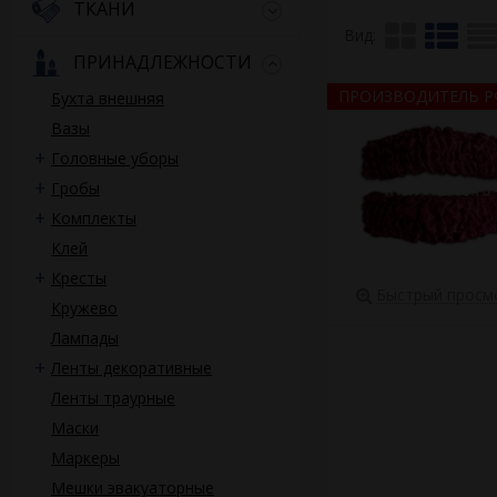
ТКАНИ
скрыть скобы, котор
бордо, красный.
Вид:
ПРИНАДЛЕЖНОСТИ
Компания Ритлайн пр
для обшивки корпуса
ПРОИЗВОДИТЕЛЬ Р
Бухта внешняя
комплекты боковин м
Вазы
Головные уборы
Гробы
Комплекты
Клей
Кресты
Быстрый просм
Кружево
Лампады
Ленты декоративные
Ленты траурные
Маски
Маркеры
Мешки эвакуаторные