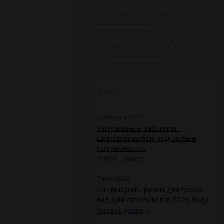
black friday
Пасха2026
гроб деревянный
гроб для захоронения
гроб лакированный
Блог
3 августа 2026
Ритуальные таблички -
широкий выбор под любые
потребности.
Читать далее
→
7 мая 2026
Как выбрать ручки для гроба:
гид для оптовиков в 2026 году
Читать далее
→