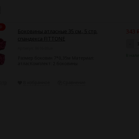
ыми драпировка крепится к крышке гроба. Ассортимент цветов: фиол
едлагает купить оптом недорого ритуальные принадлежности – тек
 и крышки гробов, постель и одежду для усопших. В нашем каталоге 
Ф
инимальной партией заказа – от 5 штук.
343
Боковины атласные 35 см., 5 стр.
спандекса FITTONE
-
Артикул: 8616-Blue
В нал
Размер боковин 7*0,35м Материал:
атласКомплект: 2 боковины
отр
В избранное
Сравнение