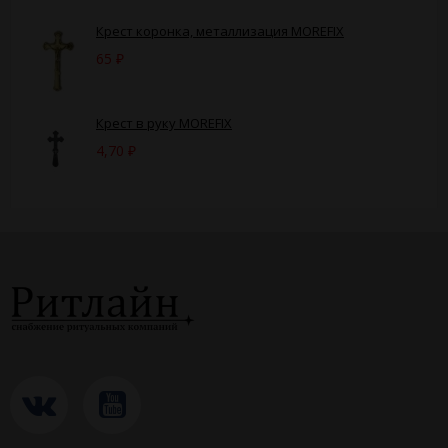
Крест коронка, металлизация MOREFIX
65
₽
Крест в руку MOREFIX
4,70
₽