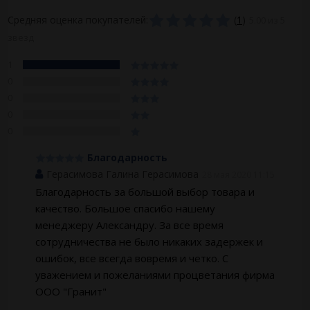
Средняя оценка покупателей:
(
1
)
5.00 из 5
звезд
1
0
0
0
0
Благодарность
Герасимова Галина Герасимова
28 мая 2020 11:15
Благодарность за большой выбор товара и
качество. Большое спасибо нашему
менеджеру Александру. За все время
сотрудничества не было никаких задержек и
ошибок, все всегда вовремя и четко. С
уважением и пожеланиями процветания фирма
ООО "Гранит"