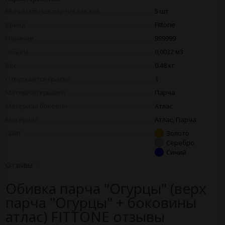
Минимальная партия заказа
5 шт
Бренд
Fittone
Наличие
999999
Объем
0,0032 м3
Вес
0.48 кг
Отпускается кратно
1
Материал крышки
Парча
Материал боковин
Атлас
Материал
Атлас, Парча
Цвет
Золото
Серебро
Синий
Отзывы
1
Обивка парча "Огурцы" (верх
парча "Огурцы" + боковины
атлас) FITTONE отзывы