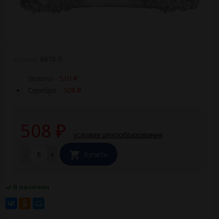
8610-S
Артикул:
Золото
510
₽
Серебро
508
₽
508
₽
условия ценообразования
-
+
Купить
В наличии