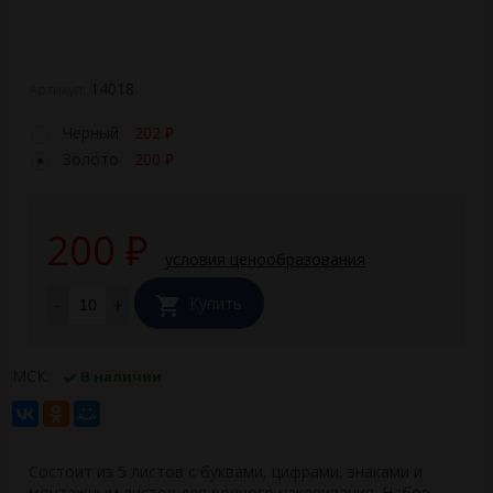
14018
Артикул:
Черный
202
₽
Золото
200
₽
200
₽
условия ценообразования
-
+
Купить
МСК:
В наличии
Состоит из 5 листов с буквами, цифрами, знаками и
монтажным листов для ровного наклеивания. Набор