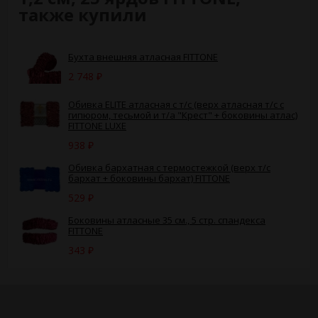
также купили
​Бухта внешняя атласная FITTONE
2 748
₽
Обивка ELITE атласная с т/с (верх атласная т/с с
гипюром, тесьмой и т/а "Крест" + боковины атлас)
FITTONE LUXE
938
₽
Обивка бархатная с термостежкой (верх т/с
бархат + боковины бархат) FITTONE
529
₽
Боковины атласные 35 см., 5 стр. спандекса
FITTONE
343
₽