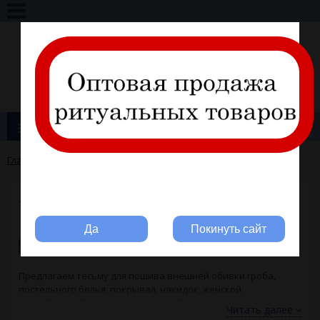
+7 (495) 317-11-28
info@ritline.ru
Вход
Регистрация
Каталог товаров
Главная
→
Для производителей гробов
→
Тесьма
Вы ритуальная компания?
Тесьма
Да
Покинуть сайт
Предлагаем тесьму для пошива внешней обивки гроба,
постельного белья, покрывал, накидок, женской
погребальной одежды, головных уборов и другого
Читать далее
ритуального текстиля. Плетеные ленты изготавливают из