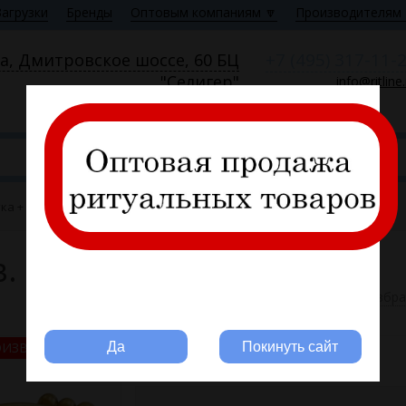
Загрузки
Бренды
Оптовым компаниям 🔽
Производителям 
+7 (495) 317-11-
а, Дмитровское шоссе, 60 БЦ
"Селигер"
info@ritline
Пн—Пт 9:00—18:00
ка + подложка, цв. золото MOREFIX
в. золото MOREFIX
В избр
Вы ритуальная компания?
ОИЗВОДИТЕЛЬ РФ
Да
Покинуть сайт
15597-G
Артикул: