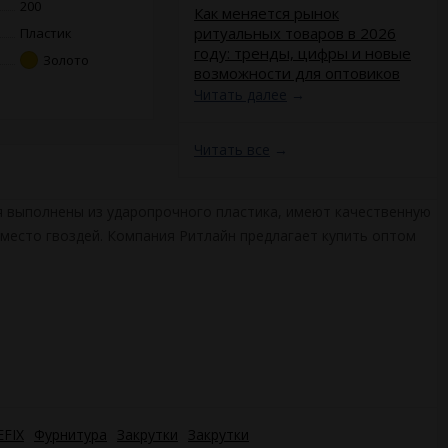
200
​Как меняется рынок
ритуальных товаров в 2026
Пластик
году: тренды, цифры и новые
Золото
возможности для оптовиков
Читать далее
→
Читать все
→
ия выполнены из ударопрочного пластика, имеют качественную
вместо гвоздей. Компания Ритлайн предлагает купить оптом
FIX
Фурнитура
Закрутки
Закрутки