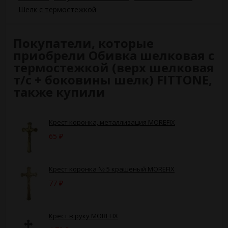
Шелк с термостежкой
Покупатели, которые
приобрели Обивка шелковая с
термостежкой (верх шелковая
т/с + боковины шелк) FITTONE,
также купили
Крест коронка, металлизация MOREFIX
65
₽
Крест коронка № 5 крашеный MOREFIX
77
₽
Крест в руку MOREFIX