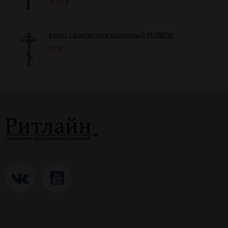
4,70
₽
Крест с распятием крашеный MOREFIX
55
₽