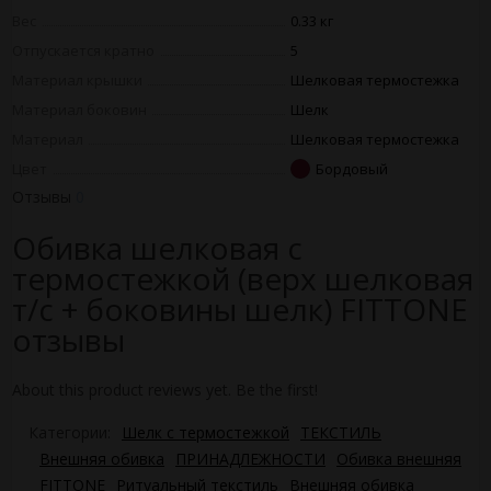
Вес
0.33 кг
Отпускается кратно
5
Материал крышки
Шелковая термостежка
Материал боковин
Шелк
Материал
Шелковая термостежка
Цвет
Бордовый
Отзывы
0
Обивка шелковая с
термостежкой (верх шелковая
т/с + боковины шелк) FITTONE
отзывы
About this product reviews yet. Be the first!
Категории:
Шелк с термостежкой
ТЕКСТИЛЬ
Внешняя обивка
ПРИНАДЛЕЖНОСТИ
Обивка внешняя
FITTONE
Ритуальный текстиль
Внешняя обивка