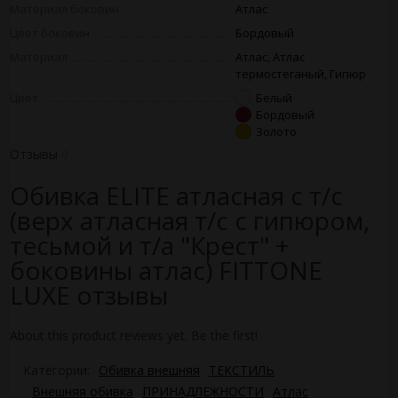
Материал боковин
Атлас
Цвет боковин
Бордовый
Материал
Атлас, Атлас
термостеганый, Гипюр
Цвет
Белый
Бордовый
Золото
Отзывы
0
Обивка ELITE атласная с т/с
(верх атласная т/с с гипюром,
тесьмой и т/а "Крест" +
боковины атлас) FITTONE
LUXE отзывы
About this product reviews yet. Be the first!
Категории:
Обивка внешняя
ТЕКСТИЛЬ
Внешняя обивка
ПРИНАДЛЕЖНОСТИ
Атлас