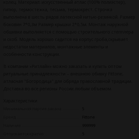
колец. Материал: искусственный атлас (100% полиэстер),
гипюр, термостежка, тесьма, термокрест. Строчка
выполнена в шесть рядов латексной нитью-резинкой. Размер
боковин 7*0,3м Размер крышки 2*0,5м. Монтаж наружной
обшивки выполняется с помощью строительного степплера
и скоб. Модель хорошо садится на корпус гроба,скрывает
недостатки материалов, монтажные элементы и
особенности конструкции.
В компании «Ритлайн» можно заказать и купить оптом
ритуальные принадлежности – внешнюю обивку Fittone,
атласная "Богородица" для обряда православной традиции.
Доставка во все регионы России любым объемом.
Характеристики
Минимальная партия заказа
5
Бренд
Fittone
Наличие
999999
Отпускается кратно
5