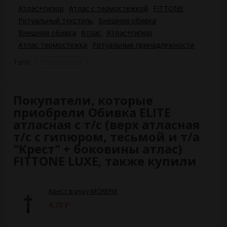
Атлас+гипюр
Атлас с термостежкой
FITTONE
Ритуальный текстиль
Внешняя обивка
Внешняя обивка
Атлас
Атлас+гипюр
Атлас термостежка
Ритуальные принадлежности
Теги:
Fittone Luxe
Покупатели, которые
приобрели Обивка ELITE
атласная с т/с (верх атласная
т/с с гипюром, тесьмой и т/а
"Крест" + боковины атлас)
FITTONE LUXE, также купили
Крест в руку MOREFIX
4,70
₽