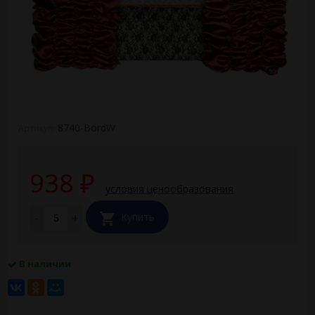
8740-BordW
Артикул:
938
₽
условия ценообразования
-
+
Купить
В наличии