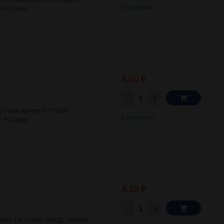
В наличии
 России.
4,50
₽
-
+
ет-магазине Ритлайн
В наличии
 России.
4,50
₽
-
+
зине Ритлайн представлен