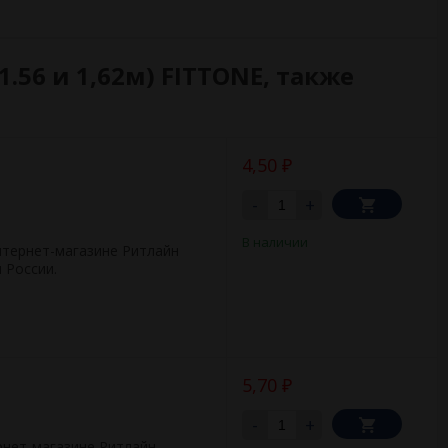
.56 и 1,62м) FITTONE, также
4,50
₽
-
+
В наличии
интернет-магазине Ритлайн
 России.
5,70
₽
-
+
рнет-магазине Ритлайн