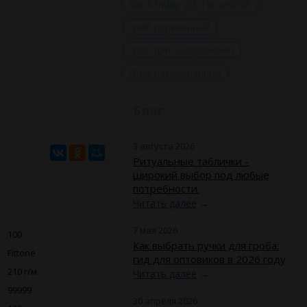
black friday
Пасха2026
гроб деревянный
гроб для захоронения
гроб лакированный
Блог
3 августа 2026
Ритуальные таблички -
широкий выбор под любые
потребности.
Читать далее
→
7 мая 2026
100
Как выбрать ручки для гроба:
Fittone
гид для оптовиков в 2026 году
210 г/м
Читать далее
→
99999
30 апреля 2026