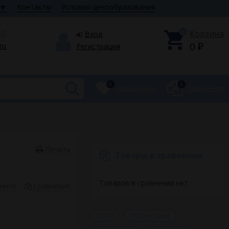
🔽
Контакты
Условия ценообразования
28
0
Корзина
Вход
0
.ru
Регистрация
₽
0
0
Избранные
Сравнение
Печать
Товары в сравнении
Товаров в сравнении нет
анное
Сравнение
2024
Fittone Luxe