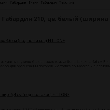
кани
Габардин
Ткани
Габардин
Текстиль
абардин 210, цв. белый (ширина 1
р. 4,6 см (под польское) FITTONE
м: купить кружево белое с золотом, Unitone. Ширина: 4,6 см В 
ров для организации похорон. Доставка по Москве и в регионы
шир. 6,4 см (под польское) FITTONE
м: кружево FITTONE черное с серебром, ширина 6,4 см. В инте