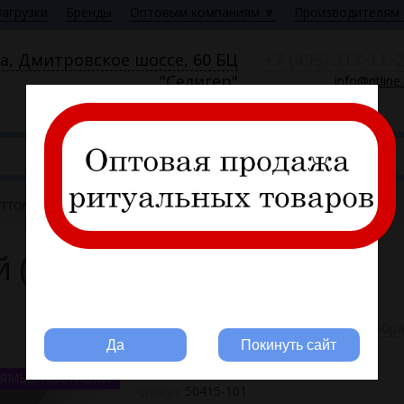
Загрузки
Бренды
Оптовым компаниям 🔽
Производителям 
+7 (495) 317-11-
а, Дмитровское шоссе, 60 БЦ
"Селигер"
info@ritline
Пн—Пт 9:00—18:00
FITTONE
й (ширина 1.56 и 1,62м)
Вы ритуальная компания?
В избр
Да
Покинуть сайт
ЯМЫЕ ПОСТАВКИ
50415-101
Артикул: