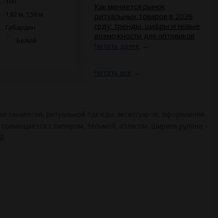
100
​Как меняется рынок
1,62 м, 1,56 м
ритуальных товаров в 2026
году: тренды, цифры и новые
Габардин
возможности для оптовиков
Белый
Читать далее
→
Читать все
→
ива занавесей, ритуальной одежды, аксессуаров, оформления
 совмещается с гипюром, тесьмой, атласом. Ширина рулона –
й.