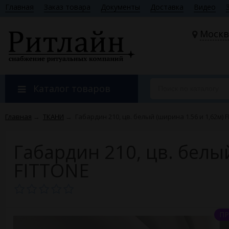
Главная
Заказ товара
Документы
Доставка
Видео
Москв
Каталог товаров
Главная
→
ТКАНИ
→
Габардин 210, цв. белый (ширина 1.56 и 1,62м) 
Габардин 210, цв. белы
FITTONE
ПР