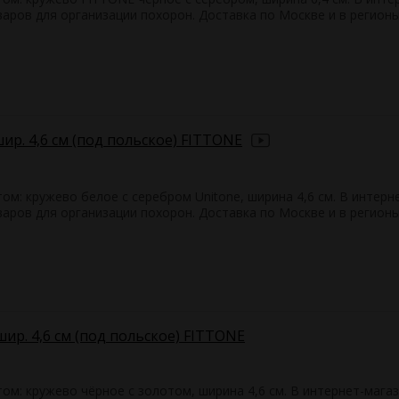
ров для организации похорон. Доставка по Москве и в регионы
ир. 4,6 см (под польское) FITTONE
м: кружево белое с серебром Unitone, ширина 4,6 см. В интерн
ров для организации похорон. Доставка по Москве и в регионы
ир. 4,6 см (под польское) FITTONE
м: кружево чёрное с золотом, ширина 4,6 см. В интернет-мага