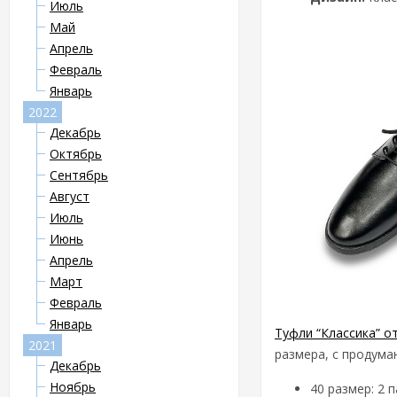
Июль
Май
Апрель
Февраль
Январь
2022
Декабрь
Октябрь
Сентябрь
Август
Июль
Июнь
Апрель
Март
Февраль
Январь
Туфли “Классика” о
2021
размера, с продума
Декабрь
Ноябрь
40 размер: 2 