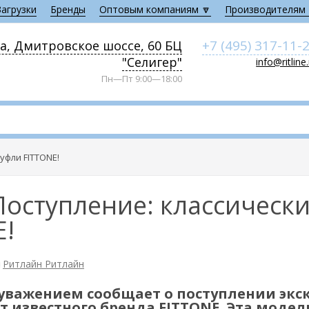
Загрузки
Бренды
Оптовым компаниям 🔽
Производителям 
+7 (495) 317-11-
а, Дмитровское шоссе, 60 БЦ
"Селигер"
info@ritline
Пн—Пт 9:00—18:00
уфли FITTONE!
оступление: классическ
E!
Ритлайн Ритлайн
 уважением сообщает о поступлении эк
т известного бренда FITTONE. Эта моде