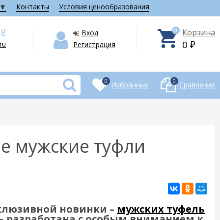
🔽
Контакты
Условия ценообразования
28
0
Корзина
Вход
0
.ru
Регистрация
₽
0
0
Избранные
Сравнение
ие мужские туфли
склюзивной новинки –
мужских туфель
ль разработана с особым вниманием к