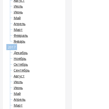
Август
Июль
Июнь
Май
Апрель
Март
Февраль
Январь
2017
Декабрь
Ноябрь
Октябрь
Сентябрь
Август
Июль
Июнь
Май
Апрель
Март