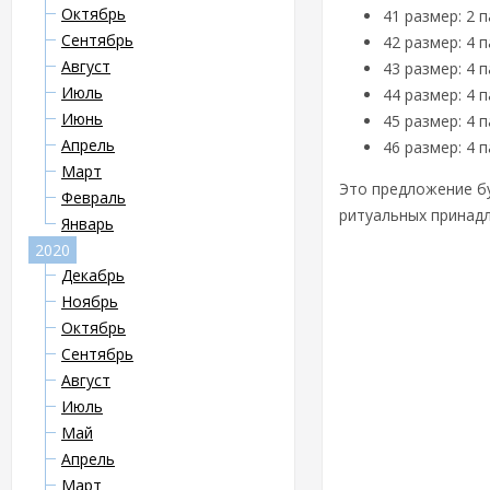
Октябрь
41 размер: 2 
Сентябрь
42 размер: 4 
Август
43 размер: 4 
Июль
44 размер: 4 
Июнь
45 размер: 4 
Апрель
46 размер: 4 
Март
Это предложение бу
Февраль
ритуальных принад
Январь
2020
Декабрь
Ноябрь
Октябрь
Сентябрь
Август
Июль
Май
Апрель
Март