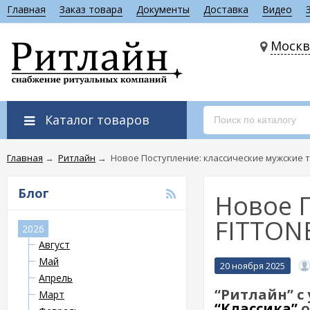
Главная
Заказ товара
Документы
Доставка
Видео
Москв
Каталог товаров
Главная
→
Ритлайн
→
Новое Поступление: классические мужские т
Блог
Новое П
FITTON
2026
Август
Май
20 ноября 2025
Апрель
“Ритлайн” с
Март
“Классика”
о