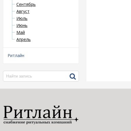
Сентябрь
Август
Июль
Июнь
Май
Апрель
Ритлайн