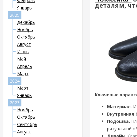
Февраль
деталям, чт
Январь
2025
Декабрь
Ноябрь
Октябрь
Август
Июнь
Май
Апрель
Март
2024
Март
Ключевые характ
Январь
2023
Материал.
Из
Ноябрь
Внутренняя 
Октябрь
Подошва.
Пло
Сентябрь
ритуальной об
Август
Дизайн.
Клас