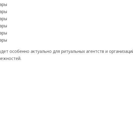
пары
пары
пары
пары
пары
пары
дет особенно актуально для ритуальных агентств и организаци
лежностей.