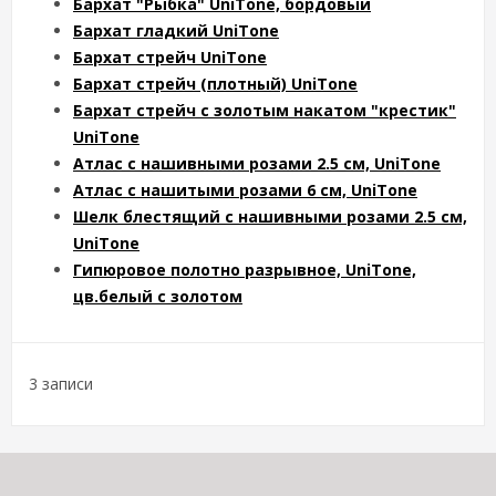
Бархат "Рыбка" UniTone, бордовый
Бархат гладкий UniTone
Бархат стрейч UniTone
Бархат стрейч (плотный) UniTone
Бархат стрейч с золотым накатом "крестик"
UniTone
Атлас с нашивными розами 2.5 см, UniTone
Атлас с нашитыми розами 6 см, UniTone
Шелк блестящий с нашивными розами 2.5 см,
UniTone
Гипюровое полотно разрывное, UniTone,
цв.белый с золотом
3 записи