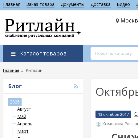
Главная
Заказ товара
Документы
Доставка
Видео
Москв
Каталог товаров
Главная
→
Ритлайн
Блог
Октябр
2026
Август
С
13 октября 2017
Май
Апрель
Компания Ритла
Март
Сниж