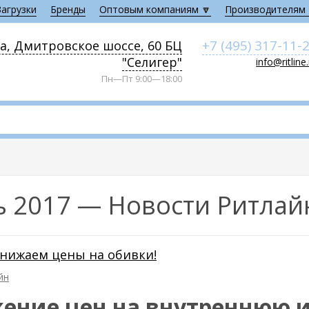
Загрузки
Бренды
Оптовым компаниям 🔽
Производителям 
+7 (495) 317-11-
а, Дмитровское шоссе, 60 БЦ
"Селигер"
info@ritline
Пн—Пт 9:00—18:00
ь 2017 — Новости Ритлай
нижаем цены на обивки!
йн
ение цен на внутреннюю 