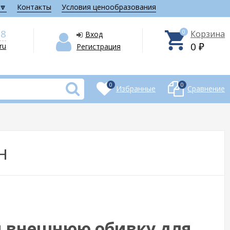
🔽
Контакты
Условия ценообразования
28
0
Корзина
Вход
0
.ru
Регистрация
₽
0
0
Избранные
Сравнение
н
и внешнюю обивку для