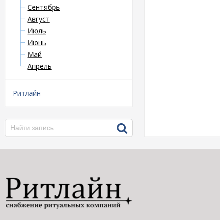
Сентябрь
Август
Июль
Июнь
Май
Апрель
Ритлайн