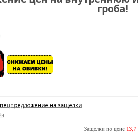
гроба!
пецпредложение на защелки
йн
Защелки по цене
13,7