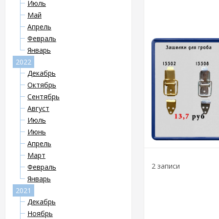
Июль
Май
Апрель
Февраль
Январь
2022
Декабрь
Октябрь
Сентябрь
Август
Июль
Июнь
Апрель
Март
2 записи
Февраль
Январь
2021
Декабрь
Ноябрь