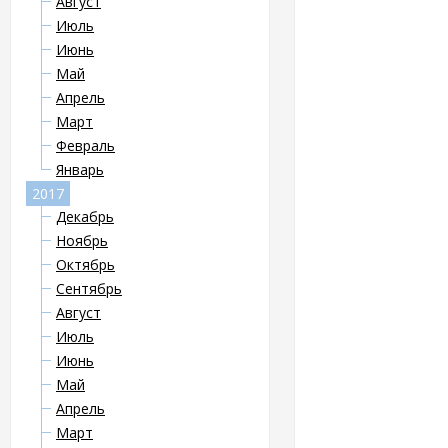
Август
Июль
Июнь
Май
Апрель
Март
Февраль
Январь
2017
Декабрь
Ноябрь
Октябрь
Сентябрь
Август
Июль
Июнь
Май
Апрель
Март