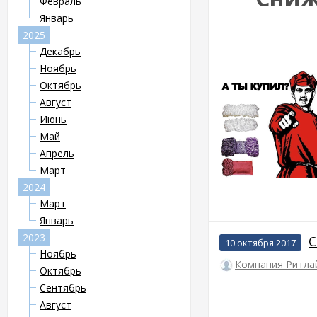
Февраль
Январь
2025
Декабрь
Ноябрь
Октябрь
Август
Июнь
Май
Апрель
Март
2024
Март
Январь
2023
С
10 октября 2017
Ноябрь
Компания Ритла
Октябрь
Сентябрь
Август