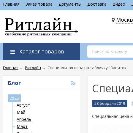
Главная
Заказ товара
Документы
Доставка
Видео
Москв
Каталог товаров
Главная
→
Ритлайн
→
Специальная цена на табличку "Завиток"
Блог
Специал
2026
28 февраля 2019
Август
Май
Специальная цена 
Апрель
Март