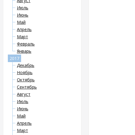
Август
Июль
Июнь
Май
Апрель
Март
Февраль
Январь
2017
Декабрь
Ноябрь
Октябрь
Сентябрь
Август
Июль
Июнь
Май
Апрель
Март