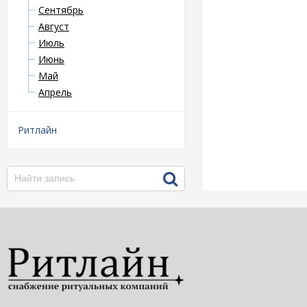
Сентябрь
Август
Июль
Июнь
Май
Апрель
Ритлайн