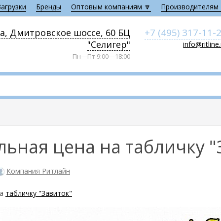
Загрузки
Бренды
Оптовым компаниям 🔽
Производителям 
+7 (495) 317-11-
а, Дмитровское шоссе, 60 БЦ
"Селигер"
info@ritline
Пн—Пт 9:00—18:00
ьная цена на табличку "
Компания Ритлайн
на
табличку "Завиток"