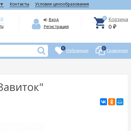
🔽
Контакты
Условия ценообразования
28
0
Корзина
Вход
0
.ru
Регистрация
₽
0
0
Избранные
Сравнение
Завиток"