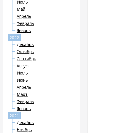
Июль
Май
Апрель
Февраль
Январь
2022
Декабрь
Октябрь
Сентябрь
Август
Июль
Июнь
Апрель
Март
Февраль
Январь
2021
Декабрь
Ноябрь