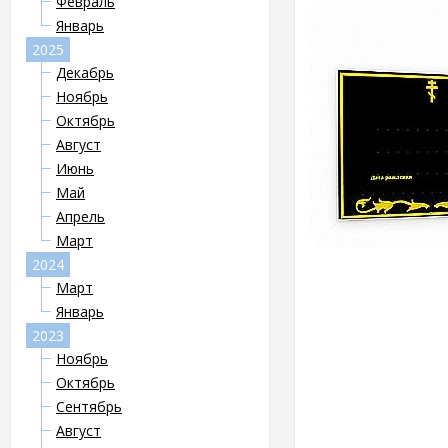
Февраль
Январь
2025
Декабрь
Ноябрь
Октябрь
Август
Июнь
Май
Апрель
Март
2024
Март
Январь
2023
Ноябрь
Октябрь
Сентябрь
Август