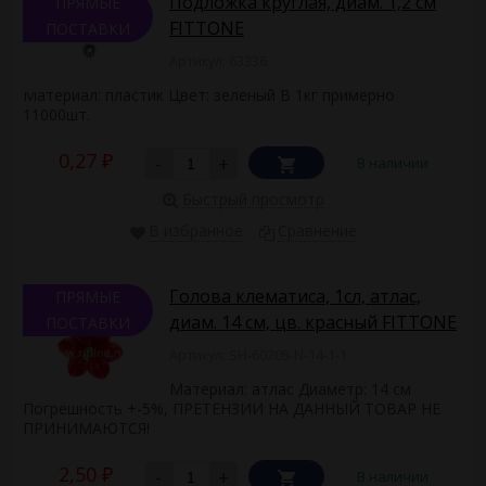
Подложка круглая, диам. 1,2 см
ПРЯМЫЕ
FITTONE
ПОСТАВКИ
Артикул: 63336
Материал: пластик Цвет: зеленый В 1кг примерно
11000шт.
0,27
-
+
В наличии
₽
Быстрый просмотр
В избранное
Сравнение
Голова клематиса, 1сл, атлас,
ПРЯМЫЕ
диам. 14 см, цв. красный FITTONE
ПОСТАВКИ
Артикул: SH-60205-N-14-1-1
Материал: атлас Диаметр: 14 см
Погрешность +-5%, ПРЕТЕНЗИИ НА ДАННЫЙ ТОВАР НЕ
ПРИНИМАЮТСЯ!
2,50
-
+
В наличии
₽