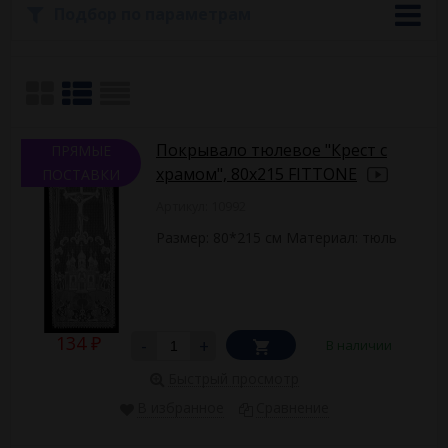
обработка краев. Цвет: белый, молочный, черный. Не
Подбор по параметрам
требует глажки.
Используемые материалы и внешнее оформление – в
зависимости от артикула товара. Возможные размеры:
110*225 см, 115*215 см, 80*215 см, 110*215 см и другие.
Предлагаем купить ритуальные принадлежности оптом –
покрывала тюлевые, подушки и постельное белье в гроб.
Доставка товаров по Москве и во все регионы России.
Покрывало тюлевое "Крест с
ПРЯМЫЕ
храмом", 80х215 FITTONE
ПОСТАВКИ
Артикул: 10992
Размер: 80*215 см Материал: тюль
134
-
+
В наличии
₽
Быстрый просмотр
В избранное
Сравнение