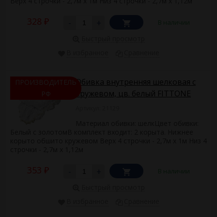
Верх 4 строчки - 2,7м х 1м Низ 4 строчки - 2,7м х 1,12м
328
-
+
В наличии
₽
Быстрый просмотр
В избранное
Сравнение
Обивка внутренняя шелковая с
ПРОИЗВОДИТЕЛЬ
кружевом, цв. белый FITTONE
РФ
Артикул: 21129
Материал обивки: шелкЦвет обивки:
Белый с золотомВ комплект входит: 2 корыта. Нижнее
корыто обшито кружевом Верх 4 строчки - 2,7м х 1м Низ 4
строчки - 2,7м х 1,12м
353
-
+
В наличии
₽
Быстрый просмотр
В избранное
Сравнение