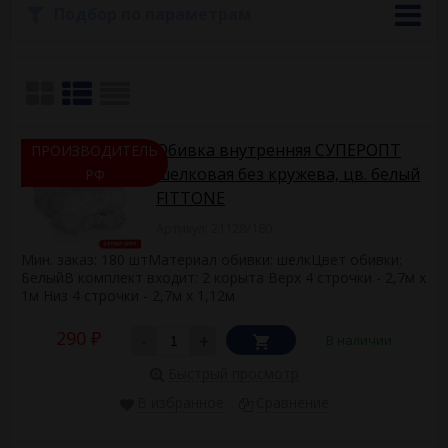
серебро. Материал: искусственный шелк 100%, поверхность
Подбор по параметрам
гладкая, блестящая, без фактуры, плотность 170-190Т.
Обшивка для гроба выполнена согласно требованиям ГОСТР
58392— 2019.
Предлагаем купить оптом ритуальный текстиль – обшивку
для гроба из шелка. Заказать можно с доставкой.
Обивка внутренняя СУПЕРОПТ
ПРОИЗВОДИТЕЛЬ
шелковая без кружева, цв. белый
РФ
FITTONE
Артикул: 21128/180
Мин. заказ: 180 штМатериал обивки: шелкЦвет обивки:
БелыйВ комплект входит: 2 корыта Верх 4 строчки - 2,7м х
1м Низ 4 строчки - 2,7м х 1,12м
290
-
+
В наличии
₽
Быстрый просмотр
В избранное
Сравнение