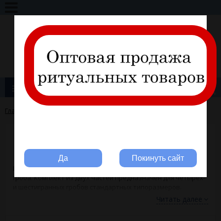
+7 (495) 317-11-28
info@ritline.ru
Вход
Регистрация
Каталог товаров
Главная
→
ПРИНАДЛЕЖНОСТИ
→
Обивка внутренняя
→
Шелк
Вы ритуальная компания?
Шелк
Да
Покинуть сайт
Шелк FITTONE - внутренняя обивка для крышки и корпуса
гроба. Комплект из двух частей предназначен для четырех-
и шестигранных гробов стандартных типоразмеров.
Изделия прошиты по длине и оформлены в виде крупных
Читать далее
пышных складок, в виде жатой постели. Модели могут иметь
декорирование воланами, кружевом, тесьмой, цвет золото,